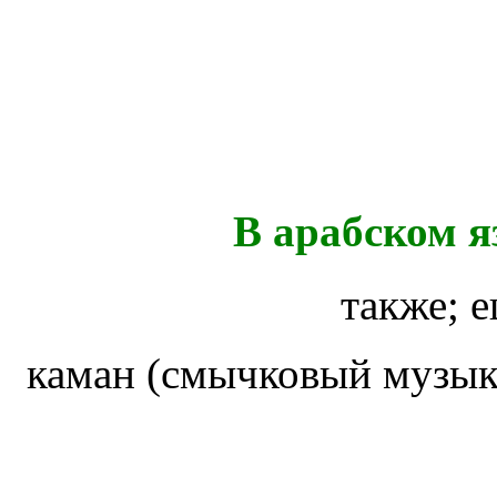
В арабском я
также; е
каман (смычковый музык