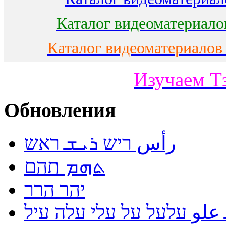
Каталог видеоматериало
Каталог видеоматериалов
Изучаем Т
Обновления
رأس ריש ܪܝܫ ראש
ܬܗܡ תהם
יהר הרר
لو עלעל על עלי עלה עיל