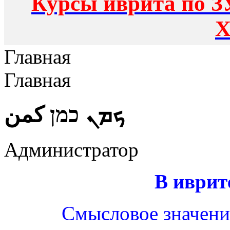
Курсы иврита по З
Х
Главная
Главная
ܟܡܢ כמן كمن
Администратор
В иврит
Смысловое значение