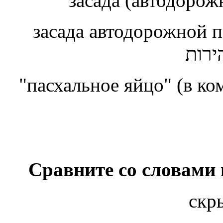
засада (автодоро
засада автодорожной
ירות
"пасхальное яйцо" (в к
Сравните со словами
скр