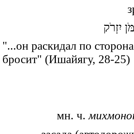
з
ּן יִזְרֹק
"...он раскидал по сторон
бросит" (Ишайягу, 28-25)
мн. ч.
михмон