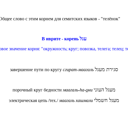
Общее слово с этим корнем для семитских языков - "телёнок"
עגל
В иврите - корень
ое значение корня: "окружность; круг; повозка, телега; телец; 
סגירת מעגל
завершение пути по кругу
сгират-маагаль
מעגל העוני
порочный круг бедности
м
аагаль-hа-
о
ни
מעגל חשמלי
электрическая цепь /тех./
маагаль хашмали