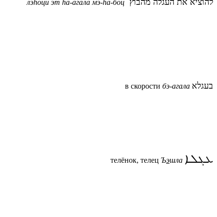
להוציא את העגלה מהבוץ
лэhоци эт hа-агала мэ-hа-боц
בעגלא
в скорости
бэ-агала
ܥܓܠܐ
телёнок, телец
Ъ
э
шла