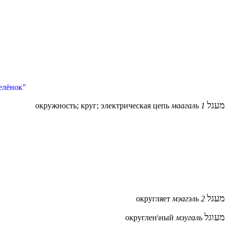
телёнок"
מעגל
окружность; круг; электрическая цепь
маагаль 1
מעגל
округляет
мэагэль 2
מעוגל
округлен\ный
мэугаль