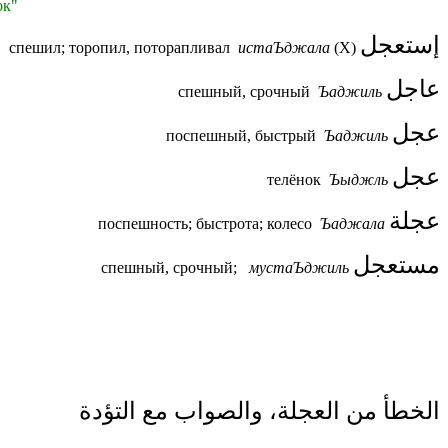
ок"
إستعجل
спешил; торопил, поторапливал
истаЪджала
(X)
عاجل
спешный, срочный
Ъаджиль
عجل
поспешный, быстрый
Ъаджиль
عجل
телёнок
Ъыджль
عجلة
поспешность; быстрота; колесо
Ъаджала
مستعجل
спешный, срочный;
мустаЪджиль
الخطأ من العجلة، والصواب مع التؤدة