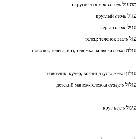
מתעגל
округляется
митъагэль
עגול
круглый
аголь
עגיל
серьга
агиль
עגל
телец; теленок
эгэль
עגלה
повозка, телега, воз; тележка; коляска
агала
עגלון
извозчик; кучер, возница /уст./
эглон
עגלול
детский манеж-
тележка
агалуль
עיגול
круг
игуль