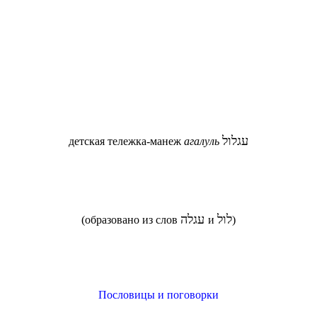
עגלול
детская тележка-манеж
агалуль
לול
עגלה
(образовано из слов
и
)
Пословицы и поговорки