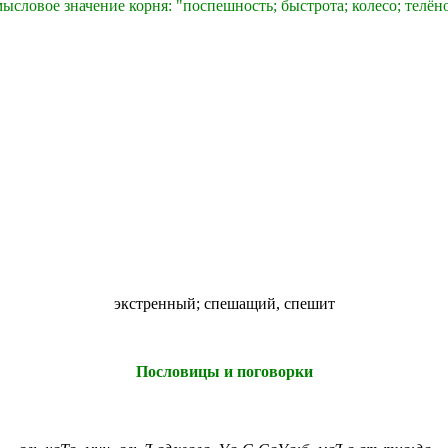
ысловое значение корня: "
поспешность; быстрота; колесо
; телён
экстренный; спешащий, спешит
Пословицы и поговорки