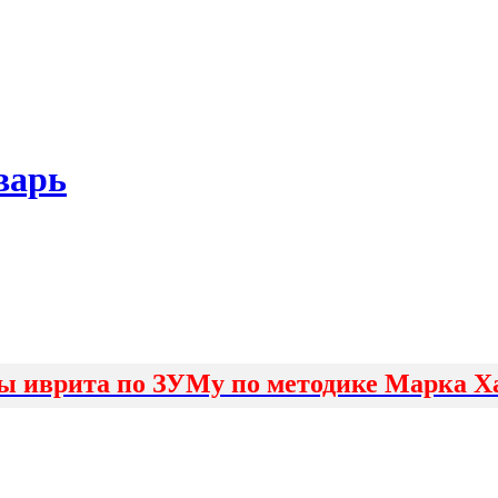
варь
ы иврита по ЗУМу по методике Марка Х