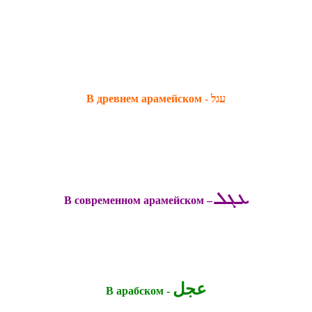
В древнем арамейском - עגל
ܥܓܠ
В современном арамейском –
عجل
В арабском -