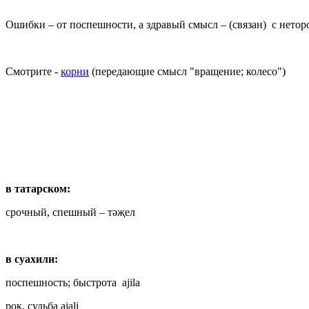
Ошибки – от поспешности, а здравый смысл – (связан) с нето
Смотрите -
корни
(передающие смысл "вращение; колесо")
в татарском:
срочный, спешный – тәҗел
в суахили:
поспешность; быстрота ajila
рок, судьба ajali