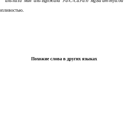
аль-хаТа мин аль-Ъ
а
джала Уа-С-СаУа:б м
а
Ъа ат-туа:да
ропливостью.
Похожие слова в других языках