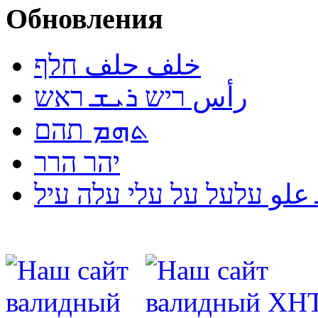
Обновления
خلف حلف חלף
رأس ריש ܪܝܫ ראש
ܬܗܡ תהם
יהר הרר
لو עלעל על עלי עלה עיל