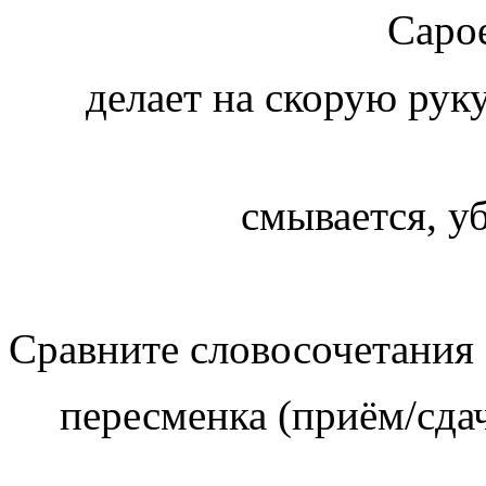
Capoe
делает на скорую руку
смывается, уб
Сравните словосочетания
пересменка (приём/сда