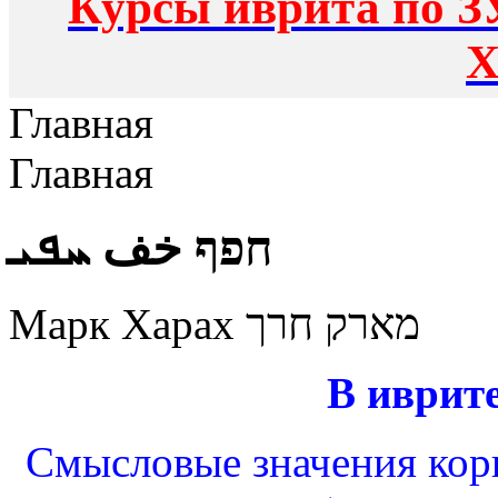
Курсы иврита по З
Х
Главная
Главная
חפף خف ܚܦܝ
Марк Харах מארק חרך
В иврите
Смысловые значения корн