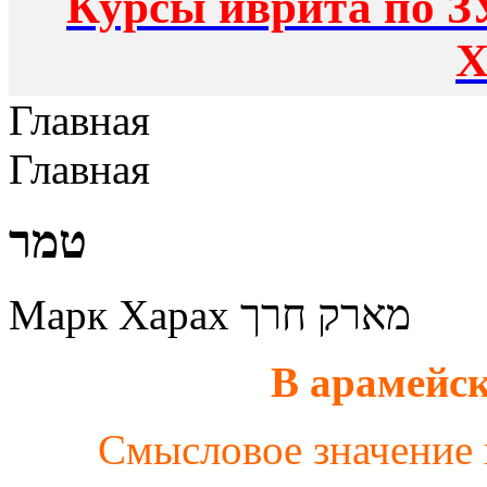
Курсы иврита по З
Х
Главная
Главная
טמר
Марк Харах מארק חרך
В арамейск
Смысловое значение к