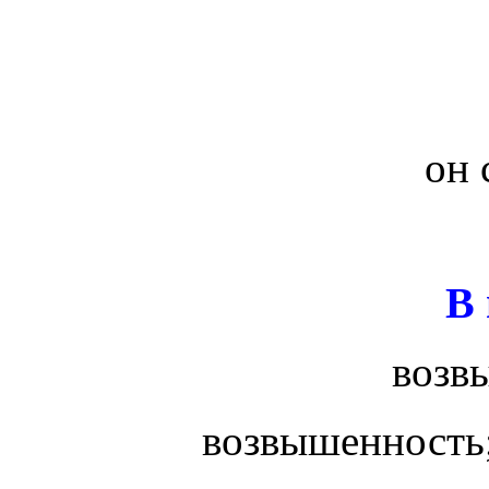
он 
В
возв
возвышенность;