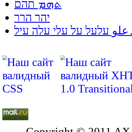
ܬܗܡ תהם
יהר הרר
لو עלעל על עלי עלה עיל
Copyright © 2011 AXA