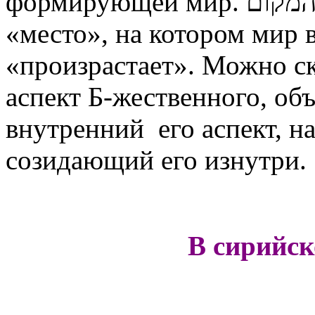
формирующей мир. המקום – это корень сущего, то
«место», на котором мир в
«произрастает». Можно сказать, что ום
аспект Б-жественного, объемлю
внутренний его аспект, 
созидающий его изнутри.
В сирийс