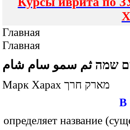
Курсы иврита по З
Х
Главная
Главная
ם שמה ثم سمو سام شام
Марк Харах מארק חרך
В
определяет название (сущ