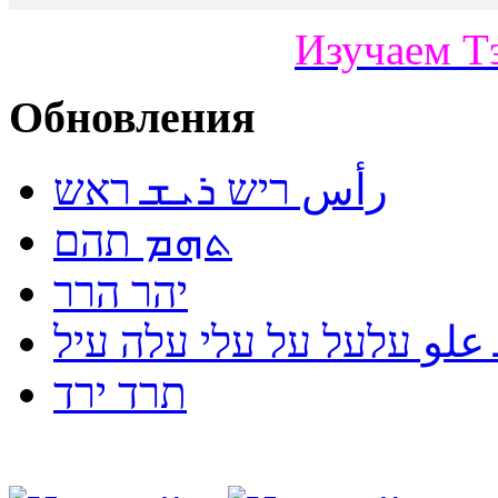
Изучаем Т
Обновления
رأس ריש ܪܝܫ ראש
ܬܗܡ תהם
יהר הרר
لو עלעל על עלי עלה עיל
תרד ירד