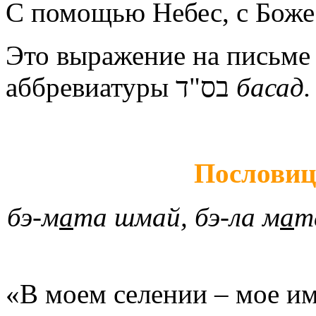
С помощью Небес, с Бож
Это выражение на письме 
аббревиатуры
בס"ד
басад.
Пословиц
бэ-м
а
та шмай, бэ-ла м
а
т
«В моем селении – мое им