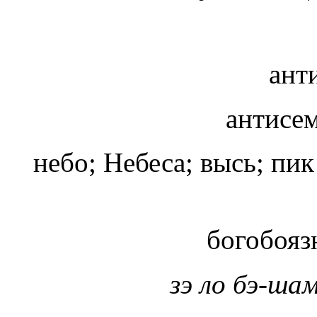
ант
антисе
небо; Небеса; высь; пи
богобоя
зэ ло бэ-ша