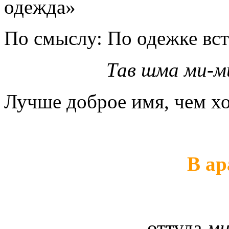
одежда»
По смыслу: По одежке вс
Тав шма ми-м
Лучше доброе имя, чем хо
В а
оттуда
ми