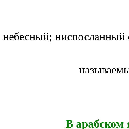
небесный; ниспосланный
называем
В арабском 