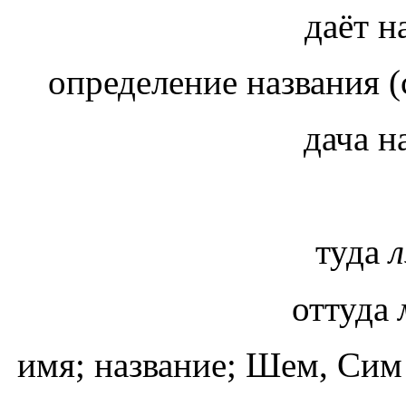
даёт н
определение названия 
дача н
туда
оттуда
имя; название; Шем, Сим