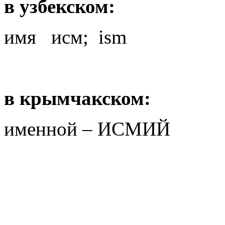
в узбекском:
имя исм; ism
в крымчакском:
именной – ИСМИЙ