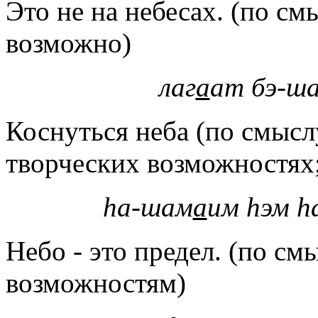
Это не на небесах. (по см
возможно)
лаг
а
ат бэ-ш
Коснуться неба (по смысл
творческих возможностях;
hа-шам
а
им
hэм
h
Небо - это предел. (по см
возможностям)