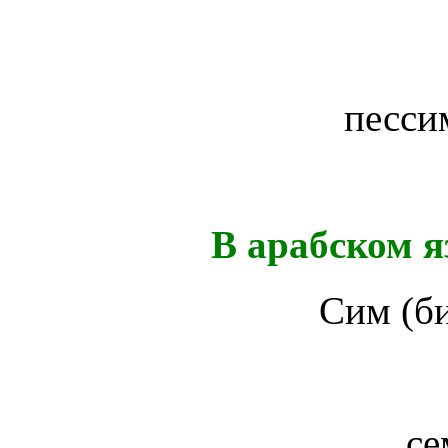
песс
В арабском я
Сим (б
се