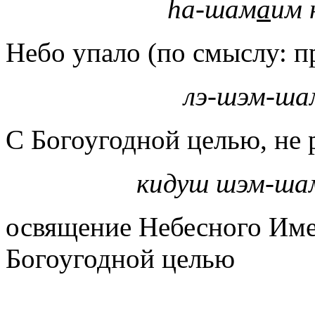
hа-шам
а
им 
Небо упало (по смыслу: п
лэ-шэм-ша
С Богоугодной целью, не 
кидуш шэм-ша
освящение Небесного Име
Богоугодной целью