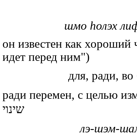
шмо
h
олэх ли
он известен как хороший 
идет перед ним")
для, ради, во
ради перемен, с целью и
שינוי
лэ-шэм-ша