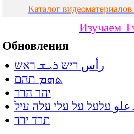
Каталог видеоматериалов
Изучаем Т
Обновления
رأس ריש ܪܝܫ ראש
ܬܗܡ תהם
יהר הרר
لو עלעל על עלי עלה עיל
תרד ירד