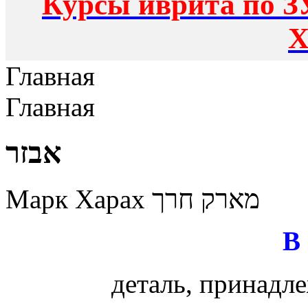
Курсы иврита по З
Х
Главная
Главная
אבזר
Марк Харах מארק חרך
В
деталь, принадл