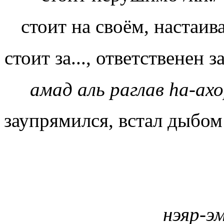
стоит на своём, настаив
стоит за..., ответственен за
амад аль раглав hа-ах
заупрямился, встал дыбом 
нэяр-э