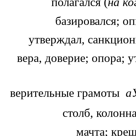
полагался (
на к
базировался; оп
утверждал, санкцион
вера, доверие; опора; 
верительные грамоты
а
столб, колонн
мачта; крещ