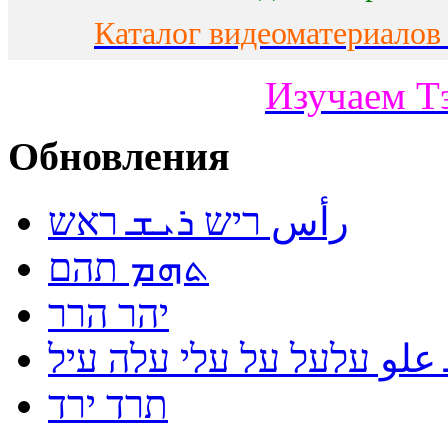
Каталог видеоматериалов
Изучаем Т
Обновления
رأس ריש ܪܝܫ ראש
ܬܗܡ תהם
יהר הרר
لو עלעל על עלי עלה עיל
תרד ירד