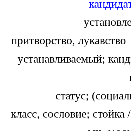
кандидат
установл
притворство, лукавств
устанавливаемый; канд
статус; (социа
класс, сословие; стойка