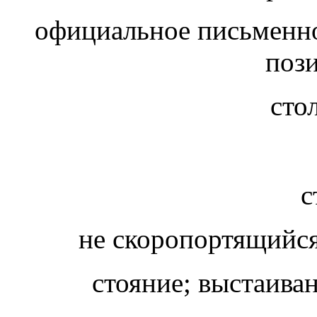
официальное письменно
пози
сто
с
не скоропортящийся
стояние; выстаива