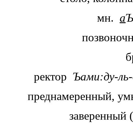
мн.
а
Ъ
позвоноч
б
ректор
Ъами:ду-л
преднамеренный, у
заверенный 