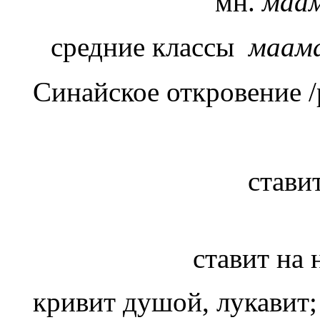
мн.
маа
средние классы
маам
Синайское откровение /
стави
ставит на 
кривит душой, лукавит