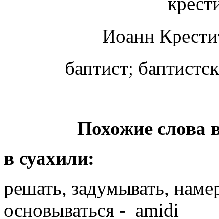
крести
Иоанн Крест
баптист; баптистск
Похожие слова 
в суахили:
решать, задумывать, намер
основываться - amidi