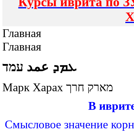
Курсы иврита по З
Х
Главная
Главная
ܥܡܕ عمد עמד
Марк Харах מארק חרך
В иврите
Смысловое значение корня: