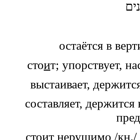
ים
остаётся в вер
сто
и
выстаивает, держитс
составляет, держится 
стоит нерушимо /кн./