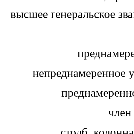
высшее генеральское зва
преднамер
непреднамеренное 
преднамеренн
член
столб, колонна