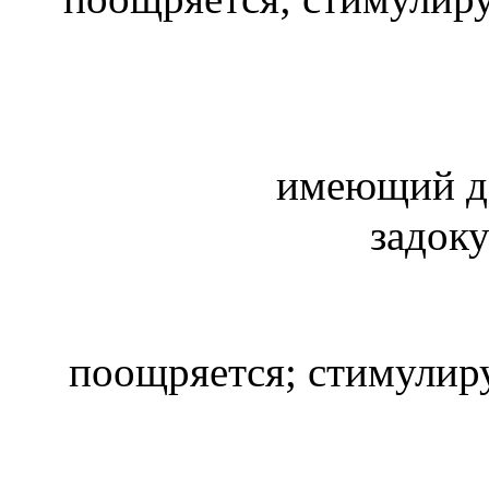
имеющий до
задок
поощряется; стимулир