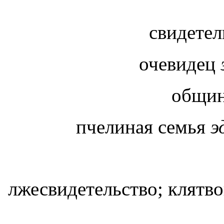
свидете
очевидец
общин
пчелиная семья
э
лжесвидетельство; клятв