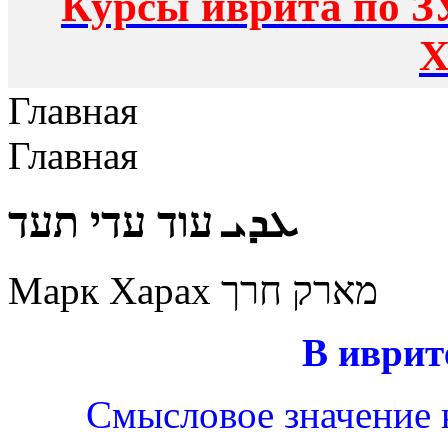
Курсы иврита по З
Х
Главная
Главная
ܥܕܝ עוד עדי תעד
Марк Харах מארק חרך
В иврит
Смысловое значение 