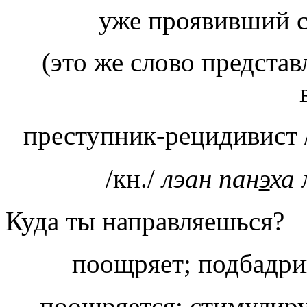
уже проявивший с
(это же слово представлено в гне
преступник-рецидивист 
/кн./
лэан пан
э
ха
Куда ты направляешься?
поощряет; подбадри
поощряется; стимулир