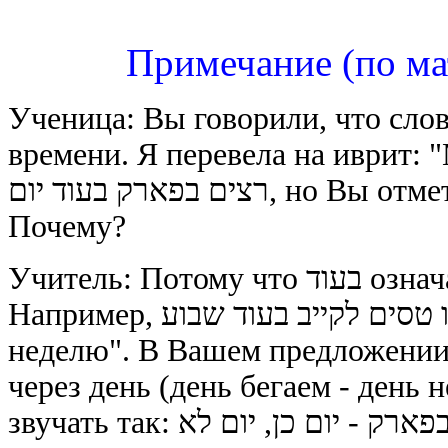
Примечание (по ма
Ученица: Вы говорили, что слово בעוד - это "через", когда речь ид
времени. Я перевела на иврит: "Мы
רצים בפארק בעוד יום, но Вы отметили перевод как неправильный.
Почему?
Учитель: Потому что בעוד означает "через, по прошествии".
Например, אנחנו טסים לקייב בעוד שבוע "Мы летим в Киев через
неделю". В Вашем предложении 
через день (день бегаем - день н