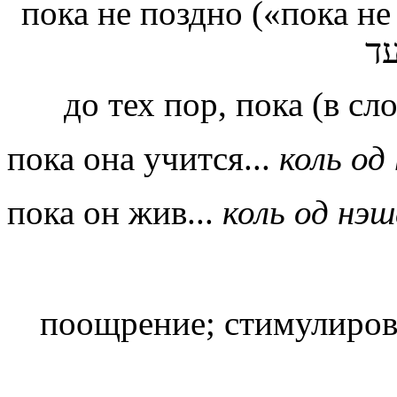
пока не поздно («пока не
עד
до тех пор, пока (в с
пока
она учится...
коль од
пока
он жив...
коль од нэ
поощрение; стимулиров