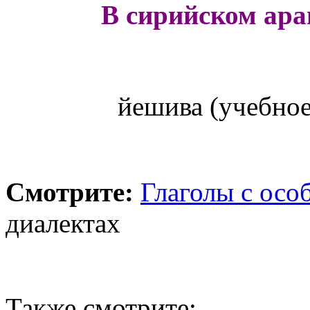
В сирийском ара
йешива (учебно
Смотрите:
Глаголы с осо
диалектах
Также смотрите: