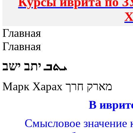
Курсы иврита по З
Х
Главная
Главная
ܝܬܒ יתב ישב
Марк Харах מארק חרך
В иврит
Смысловое значение к