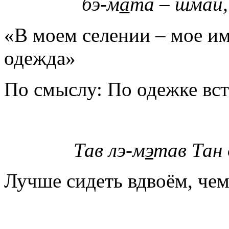
бэ-м
а
та – шмай,
«В моем селении – мое им
одежда»
По смыслу: По одежке вс
Тав лэ-м
э
тав Тан 
Лучше сидеть вдвоём, че