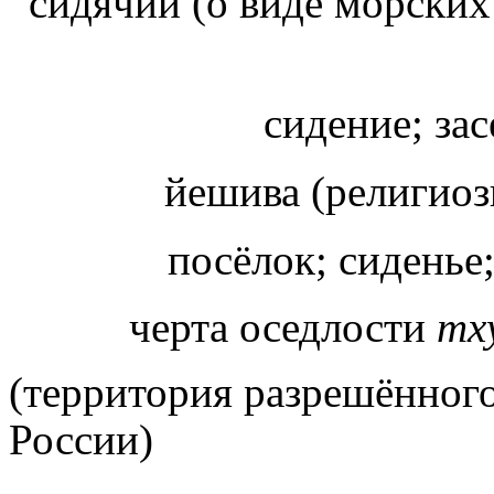
сидячий (о виде морских
сидение; за
йешива (религиоз
посёлок; сиденье;
черта оседлости
тх
(территория разрешённого
России)