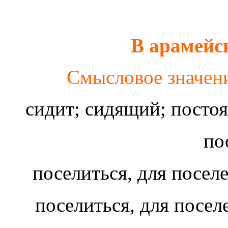
В арамейс
Смысловое значени
сидит; сидящий; посто
по
поселиться, для посе
поселиться, для посе