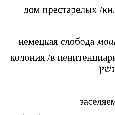
дом престарелых /кн
немецкая слобода
мош
колония /в пенитенциар
שין
заселяе