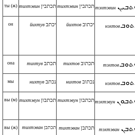
ты (ж)
תכתבין
תכתבין
ܬܒܝܢ
тихтэвин
тихтэвин
тэхтэвин
он
יכתב
יכתוב
ܬܘܒ
йихтув
йихтов
нэхтов
она
תכתב
תכתוב
ܬܘܒ
тихтув
тихтов
т
э
хтов
мы
נכתב
נכתוב
ܬܘܒ
нихтув
нихтов
нэхтов
вы (м)
תכתבון
תכתבון
ܬܒܘܢ
тихтэвун
тихтэвун
тэхтэвун
вы (ж)
тихтэван
תכתבן
תכתבן
ܬܒܢ
тихтэван
тэхтэван