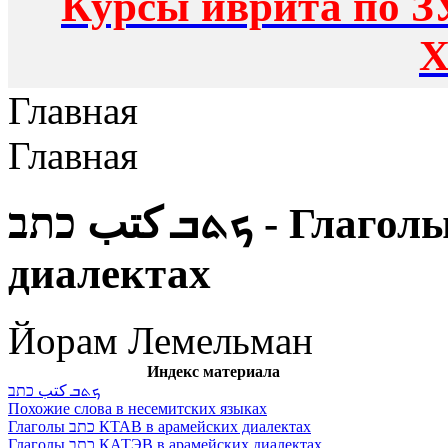
Курсы иврита по З
Х
Главная
Главная
ܟܬܒ كتب כתב - Глаголы כתב КТАВ в арамейских
диалектах
Йорам Лемельман
Индекс материала
ܟܬܒ كتب כתב
Похожие слова в несемитских языках
Глаголы כתב КТАВ в арамейских диалектах
Глаголы כתב КАТЭВ в арамейских диалектах