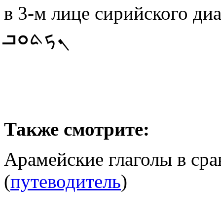
в 3-м лице сирийского ди
ܢܟܬܘܒ
Также смотрите:
Арамейские глаголы в ср
(
путеводитель
)