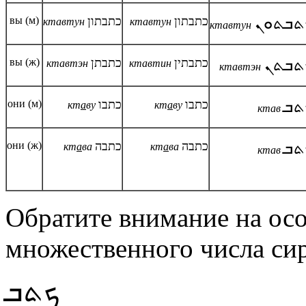
вы (м)
כתבתון
כתבתון
ܬܒܬܘܢ
ктавтун
ктавтун
ктавтун
вы (ж)
כתבתן
כתבתין
ܬܒܬܢ
ктавтэн
ктавтин
ктавтэн
они (м)
כתבו
כתבו
ܬܒ
кт
а
ву
кт
а
ву
ктав
они (ж)
כתבה
כתבה
ܬܒ
кт
а
ва
кт
а
ва
ктав
Обратите внимание на ос
множественного числа сир
ܟܬܒ