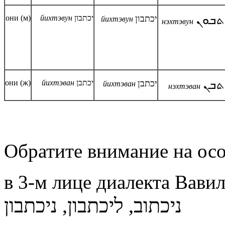
они (м)
й
ихтэвун
יכתבון
יכתבון
ܬܒܘܢ
й
ихтэвун
нэхтэвун
они (ж)
йихтэван
יכתבן
יכתבן
ܬܒܢ
йихтэван
нэхтэван
Обратите внимание на ос
в 3-м лице диалекта Вави
ניכתוב, ליכתבון, ניכתבון