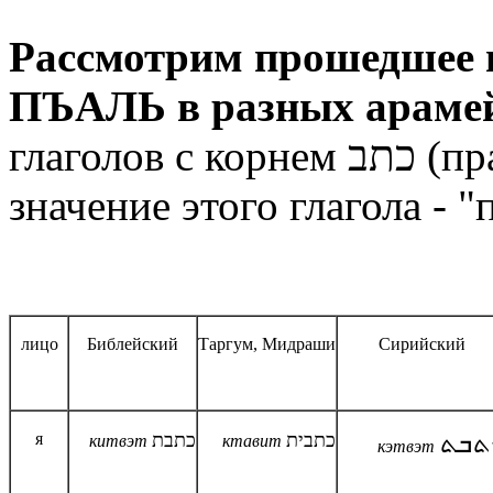
Рассмотрим прошедшее вре
ПЪАЛЬ в разных арамей
глаголов с корнем כתב (правильный глагол). Смысловое
значение этого глагола - "
лицо
Библейский
Таргум, Мидраши
Сирийский
я
כתבת
כתבית
ܬܒܬ
китвэт
ктавит
кэтвэт