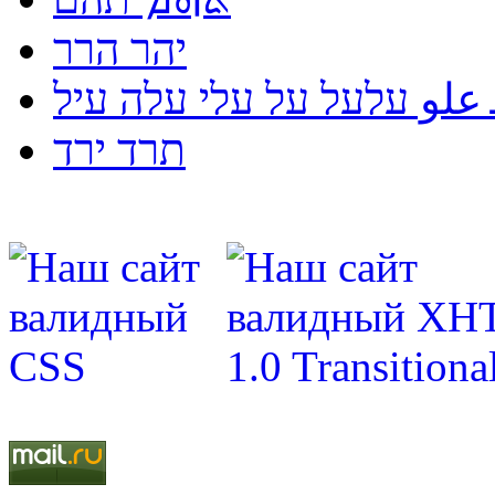
יהר הרר
لو עלעל על עלי עלה עיל
תרד ירד