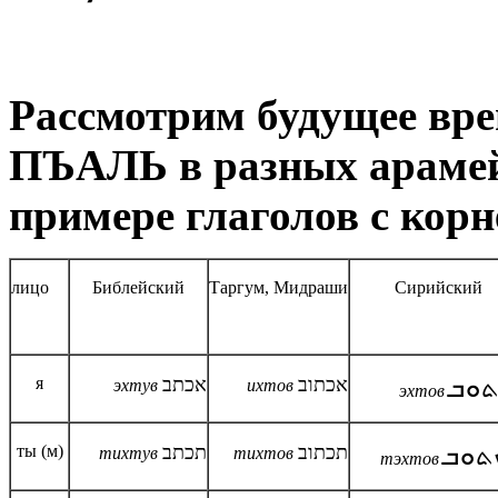
Рассмотрим будущее время 
ПЪАЛЬ в разных арамей
лицо
Библейский
Таргум, Мидраши
Сирийский
я
אכתב
אכתוב
ܬܘܒ
эхтув
ихтов
эхтов
ты (м)
תכתב
תכתוב
ܬܘܒ
тихтув
тихтов
тэхтов