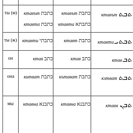
ты (м)
כתבת
כתבת
ܬܒܬ
ктавът
ктавът
ктавът
כתבתא
כתבת
ктавта
ктавта
ты (ж)
כתבתי
כתבת
ܬܒܬܝ
ктавти
ктавт
ктавти
он
כתב
כתב
ܬܒ
ктав
ктав
ктав
она
כתבת
כתבת
ܬܒܬ
китват
кътават
кэтват
мы
כתבנא
כתבנא
ܬܒܢ
ктавна
ктавна
ктавн