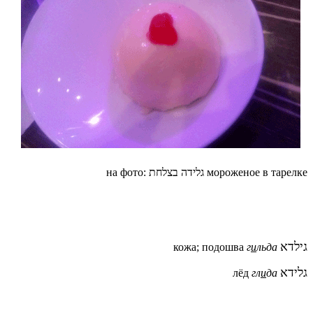
на фото: גלידה בצלחת мороженое в тарелке
גילדא
кожа; подошва
г
и
льда
גלידא
лёд
гл
и
да