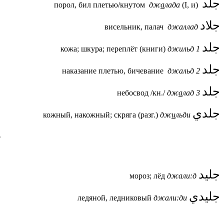
جلد
порол, бил плетью/кнутом
дж
а
лада
(I, и)
جلاد
висельник, палач
джаллад
جلد
кожа; шкура; переплёт (книги)
джильд 1
جلد
наказание плетью, бичевание
джальд 2
جلد
небосвод /кн./
дж
а
лад 3
جلدي
кожный, накожный; скряга (разг.)
дж
и
льди
ط
جليد
мороз; лёд
джали:д
جليدي
ледяной, ледниковый
джали:ди