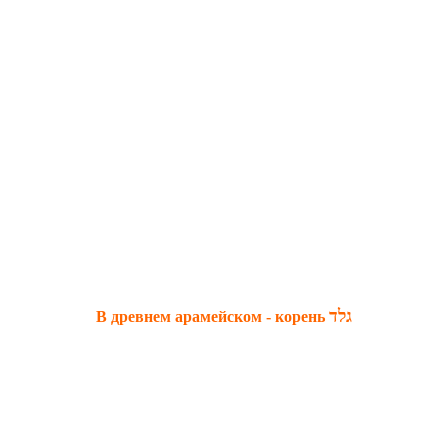
גלד
В древнем арамейском - корень