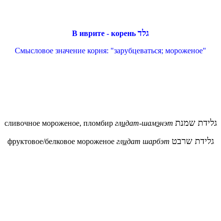
גלד
В иврите - корень
Смысловое значение корня: "зарубцеваться; мороженое"
גלידת שמנת
сливочное мороженое, пломбир
гл
и
дат-шам
э
нэт
גלידת שרבט
фруктовое/белковое мороженое
гл
и
дат шарбэт