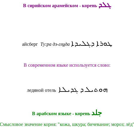
ܓܠܕ
В сирийском арамейском - корень
ܛܘܪܐ ܕܓܠܝܕܐ
айсберг
Ту:ра дэ-гл
и
да
В современном языке используется слово:
ܗܘܬܝܠ ܕ ܓܕܝܠܐ
ледяной отель
جلد
В арабском языке - корень
Смысловое значение корня: "кожа, шкура; бичевание; мороз; лёд