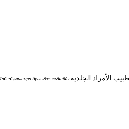
بيب الأمراد الجلدية
Таби:бу-ль-амра:ду-ль-джильди:ййя