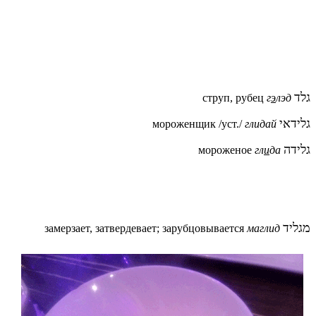
גלד
струп, рубец
г
э
лэд
גלידאי
мороженщик /уст./
глидай
גלידה
мороженое
гл
и
да
מגליד
замерзает, затвердевает; зарубцовывается
маглид