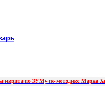
варь
ы иврита по ЗУМу по методике Марка Х