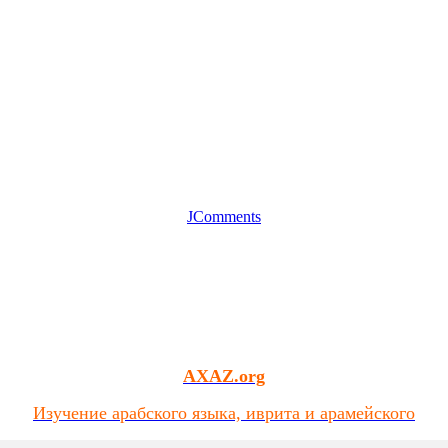
JComments
AXAZ.org
Изучение арабского языка, иврита и арамейского