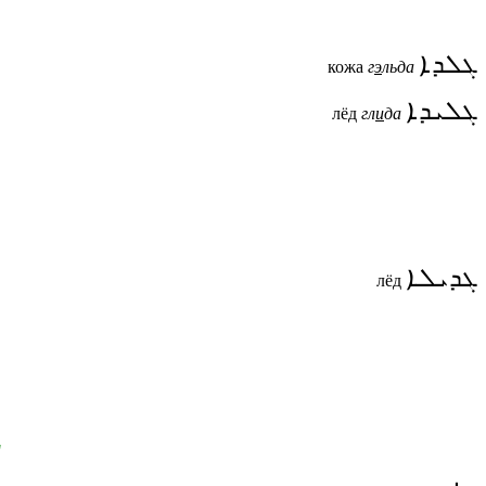
ܓܠܕܐ
кожа
г
э
льда
ܓܠܝܕܐ
лёд
гл
и
да
ܓܕܝܠܐ
лёд
"