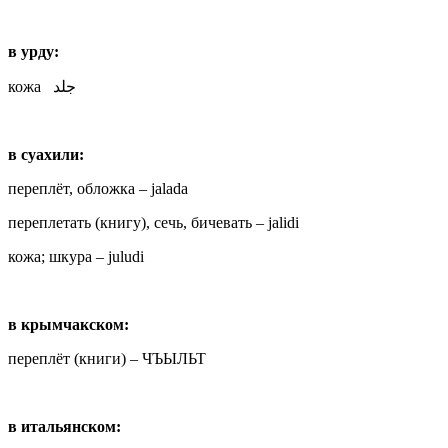
в урду:
кожа جلد
в суахили:
переплёт, обложка – jalada
переплетать (книгу), сечь, бичевать – jalidi
кожа; шкура – juludi
в крымчакском:
переплёт (книги) – ЧЪЫЛЬТ
в итальянском: