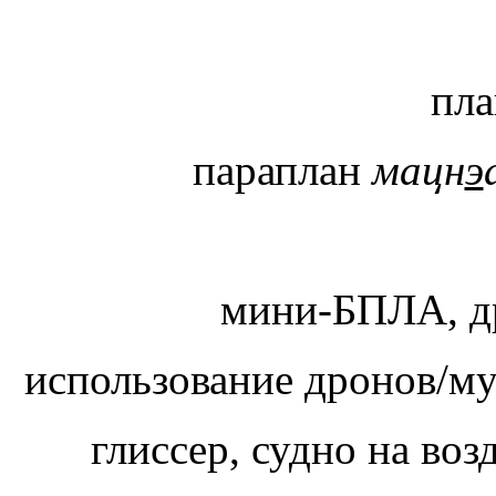
пла
параплан
мацн
э
мини-БПЛА, д
использование дронов/м
глиссер, судно на в