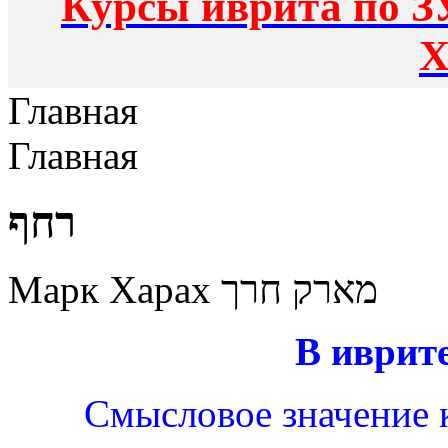
Курсы иврита по З
Х
Главная
Главная
רחף
Марк Харах מארק חרך
В иврите
Смысловое значение к