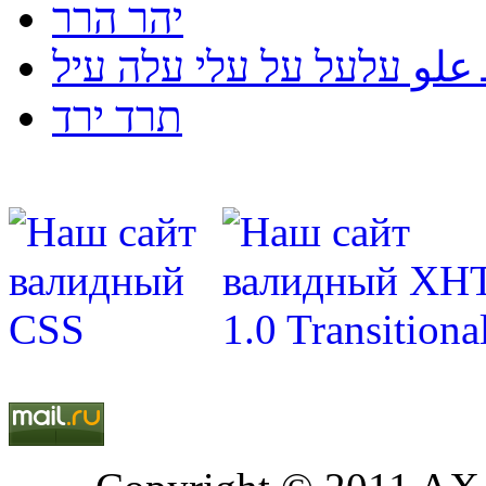
יהר הרר
لو עלעל על עלי עלה עיל
תרד ירד