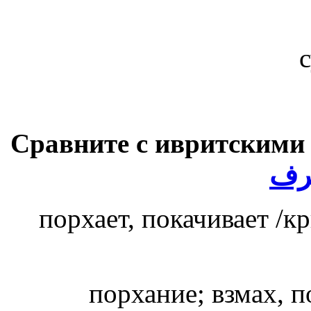
Сравните с ивритскими
رف
порхает, покачивает /к
порхание; взмах, п