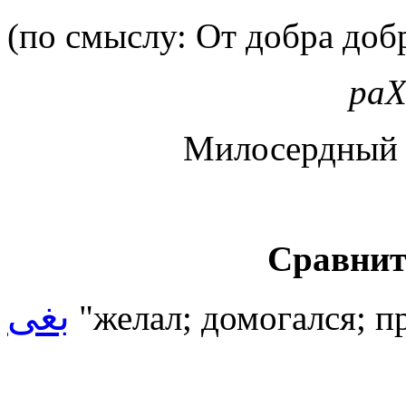
(по смыслу: От добра доб
ра
Милосердный 
Сравнит
بغى
"желал; домогался; п