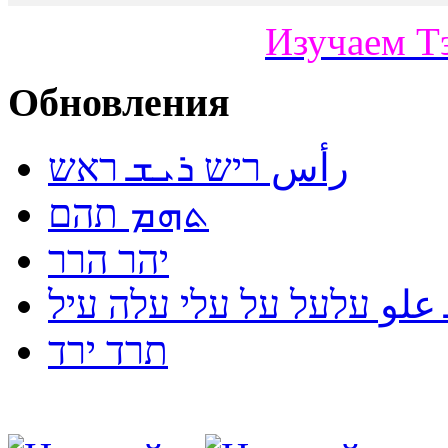
Изучаем Т
Обновления
رأس ריש ܪܝܫ ראש
ܬܗܡ תהם
יהר הרר
لو עלעל על עלי עלה עיל
תרד ירד