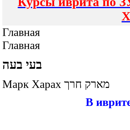
Курсы иврита по З
Х
Главная
Главная
בעי בעה
Марк Харах מארק חרך
В иврите