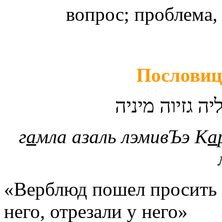
вопрос; проблема,
Пословиц
יה גזיוה מיניה
г
а
мла азаль лэмивЪэ К
а
«Верблюд пошел просить р
него, отрезали у него»