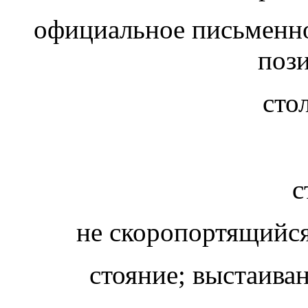
официальное письменно
пози
сто
с
не скоропортящийся
стояние; выстаива