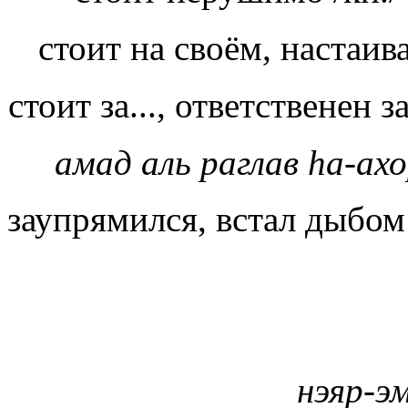
стоит на своём, настаив
стоит за..., ответственен за
амад аль раглав hа-ах
заупрямился, встал дыбом 
нэяр-э