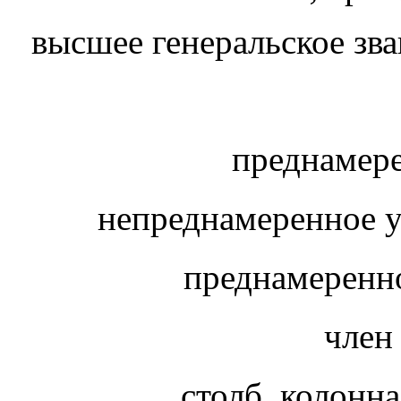
высшее генеральское зва
преднамер
непреднамеренное 
преднамеренн
член
столб, колонна