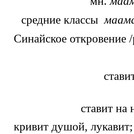
мн.
маа
средние классы
маам
Синайское откровение /
стави
ставит на 
кривит душой, лукавит