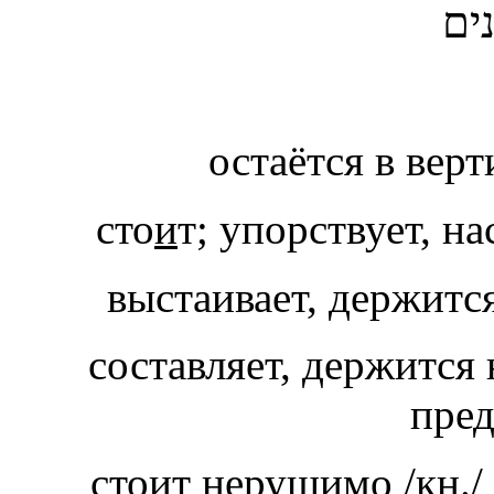
ים
остаётся в вер
сто
и
выстаивает, держитс
составляет, держится 
стоит нерушимо /кн./