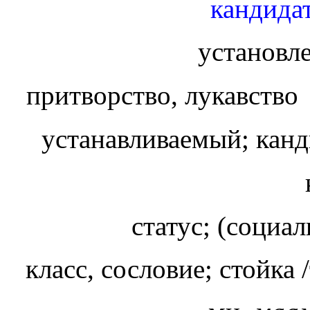
кандидат
установл
притворство, лукавств
устанавливаемый; канд
статус; (социа
класс, сословие; стойка