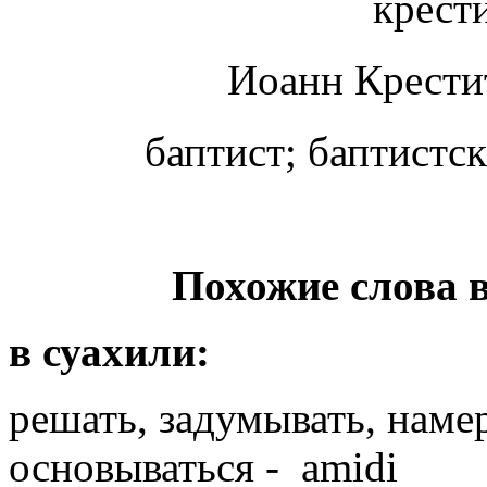
крести
Иоанн Крест
баптист; баптистск
Похожие слова 
в суахили:
решать, задумывать, намер
основываться - amidi