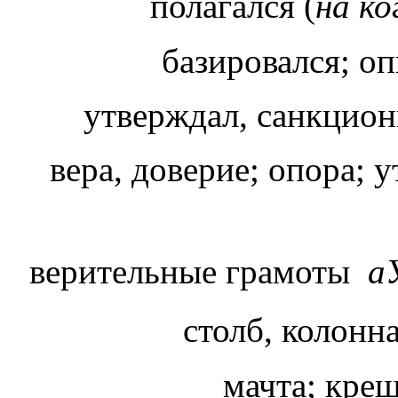
полагался (
на к
базировался; оп
утверждал, санкцион
вера, доверие; опора; 
верительные грамоты
а
столб, колонн
мачта; крещ