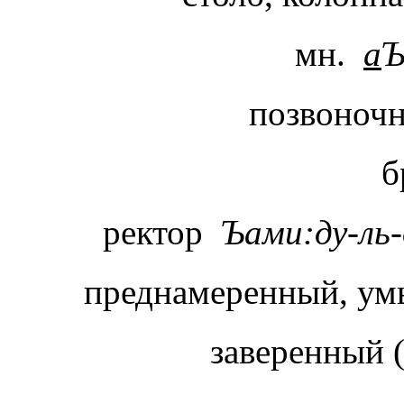
мн.
а
Ъ
позвоноч
б
ректор
Ъами:ду-л
преднамеренный, у
заверенный 