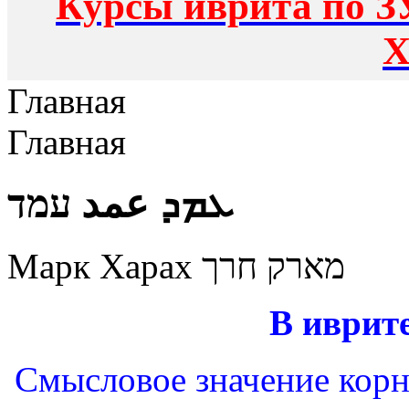
Курсы иврита по З
Х
Главная
Главная
ܥܡܕ عمد עמד
Марк Харах מארק חרך
В иврите
Смысловое значение корня: