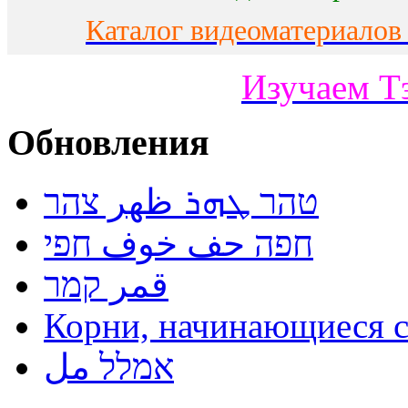
Каталог видеоматериалов
Изучаем Т
Обновления
טהר ܛܗܪ ظهر צהר
חפה حف خوف חפי
قمر קמר
אמלל مل