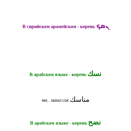
ܢܣܟ
В сирийском арамейском - корень
نسك
В арабском языке - корень
مناسك
мн.
мана:сик
نضح
В арабском языке - корень