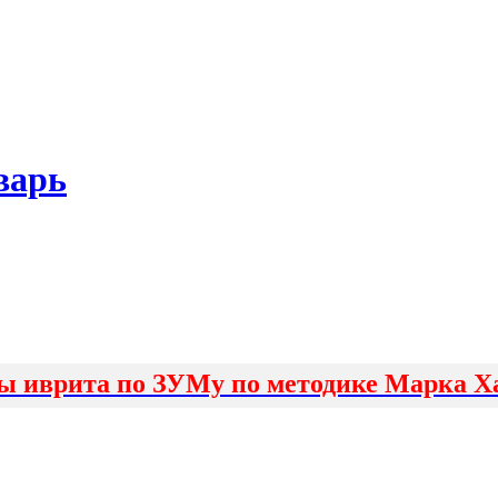
варь
ы иврита по ЗУМу по методике Марка Х