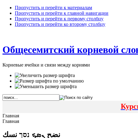
Пропустить и перейти к материалам
Пропустить и перейти к главной навигации
Пропустить и перейти к первому столбцу
Пропустить и перейти ко второму столбцу
Общесемитский корневой сло
Корневые ячейки и связи между корнями
Курс
Главная
Главная
نضح ܢܣܟ נסך نسك