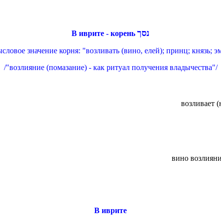
נסך
В иврите - корень
словое значение корня: "возливать (вино, елей); принц; князь; э
/"возлияние (помазание) - как ритуал получения владычества"/
возливает (
вино возлияни
В иврите