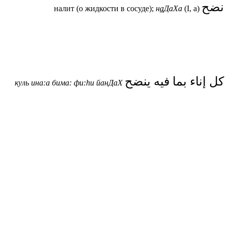
نضح
налит (о жидкости в сосуде);
н
а
ДаХа
(I, а)
كل إناء بما فيه ينضح
куль ина:а бима: фи:
h
и йанДаХ