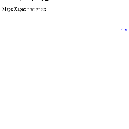
Марк Харах מארק חרך
Смы