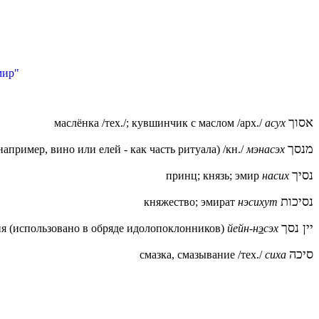
мир"
אסוך
маслёнка /тех./; кувшинчик с маслом /арх./
асух
מנסך
например, вино или елей - как часть ритуала) /кн./
мэнасэх
נסיך
принц; князь; эмир
насих
נסיכות
княжество; эмират
нэсихут
יין נסך
я (использовано в обряде идолопоклонников)
йейн-н
э
сэх
סיכה
смазка, смазывание /тех./
сиха