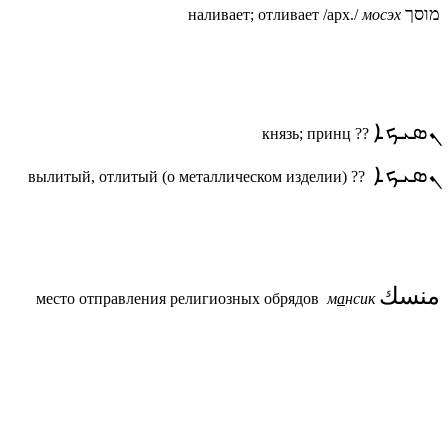
מוסך
наливает; отливает /арх./
мосэх
ܢܣܝܟܐ
князь; принц ??
ܢܣܝܟܐ
вылитый, отлитый (о металлическом изделии) ??
منسك
место отправления религиозных обрядов
м
а
нсик