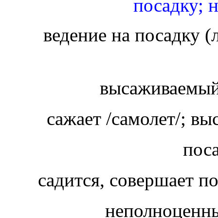
посадку; 
ведение на посадку (
высаживаемый
сажает /самолет/; вы
пос
садится, совершает п
неполноценны