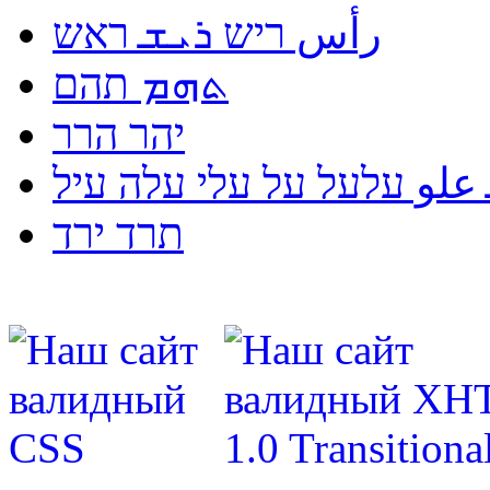
رأس ריש ܪܝܫ ראש
ܬܗܡ תהם
יהר הרר
لو עלעל על עלי עלה עיל
תרד ירד