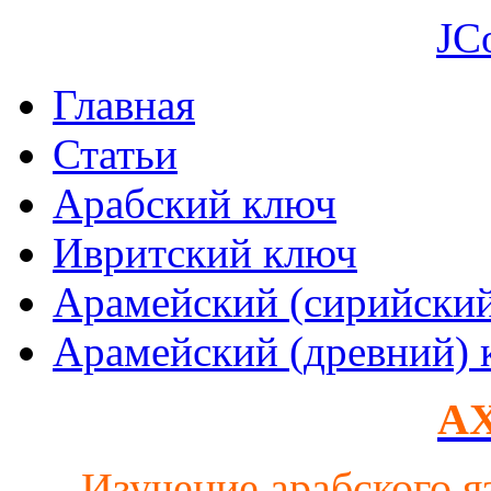
JC
Главная
Статьи
Арабский ключ
Ивритский ключ
Арамейский (сирийски
Арамейский (древний) 
AX
Изучение арабского я