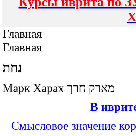
Курсы иврита по З
Х
Главная
Главная
נחת
Марк Харах מארק חרך
В иврит
Смысловое значение кор