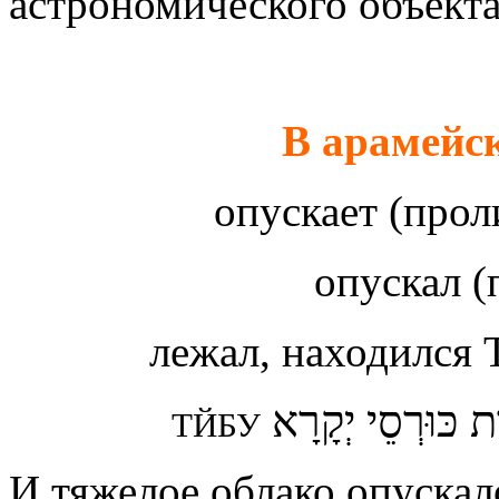
астрономического объекта
В арамейс
опускает (про
опускал 
лежал, находился
ת כּוּרְסֵי יְקָרָא
ТЙБУ
И тяжелое облако опускал