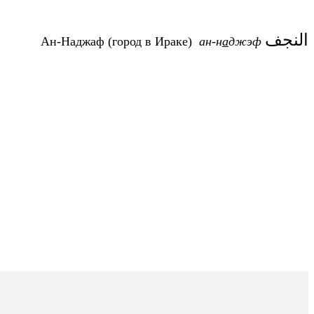
النجف
Ан-Наджаф (город в Ираке)
ан-н
а
джэф