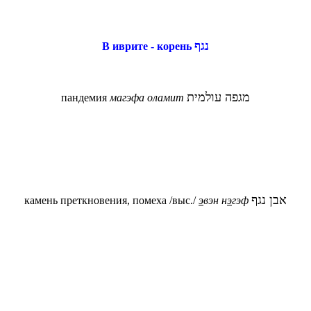
נגף
В иврите - корень
מגפה עולמית
пандемия
магэфа оламит
אבן נגף
камень преткновения, помеха /выс./
э
вэн н
э
гэф