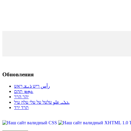
Обновления
رأس ריש ܪܝܫ ראש
ܬܗܡ תהם
יהר הרר
ܥܠܝ علو עלעל על עלי עלה עיל
תרד ירד