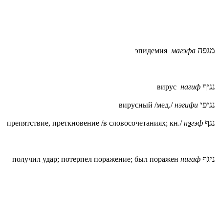
מגפה
эпидемия
магэфа
נגיף
вирус
нагиф
נגיפי
вирусный /мед./
нэгифи
נגף
препятствие, преткновение /в словосочетаниях; кн./
н
э
гэф
ניגף
получил удар; потерпел поражение; был поражен
нигаф