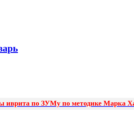
варь
ы иврита по ЗУМу по методике Марка Х