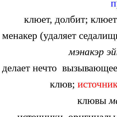
п
клюет, долбит; клюет
менакер (удаляет седалищ
мэнакэр э
делает нечто вызывающее 
клюв;
источник
клювы
м
источники, оригинал