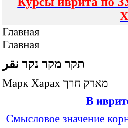
Курсы иврита по З
Х
Главная
Главная
תקר מקר נקר نقر
Марк Харах מארק חרך
В иврит
Смысловое значение корня