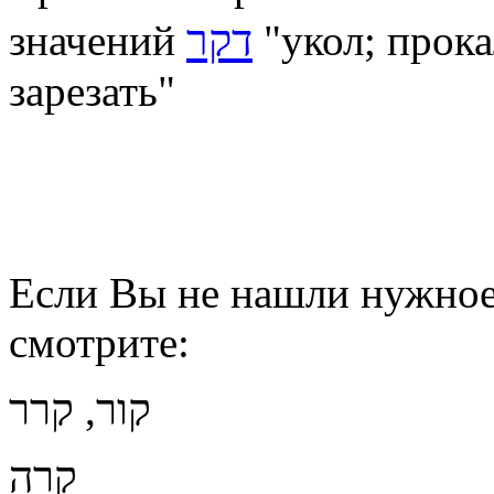
דקר
значений
"укол; прок
зарезать"
Если Вы не нашли нужное 
смотрите:
קור, קרר
קרה