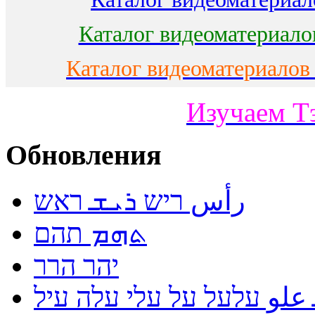
Каталог видеоматериало
Каталог видеоматериалов
Изучаем Т
Обновления
رأس ריש ܪܝܫ ראש
ܬܗܡ תהם
יהר הרר
لو עלעל על עלי עלה עיל