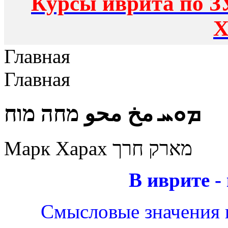
Курсы иврита по З
Х
Главная
Главная
ܡܘܚ مخ محو מחה מוח
Марк Харах מארק חרך
В иврите -
Смысловые значения к