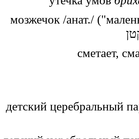
утечка умов
бри
мозжечок /анат./ ("мале
טן
сметает, см
детский церебральный п