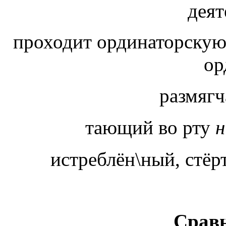
деят
проходит ординаторскую
ор
размягч
тающий во рту
н
истреблён\ный, стё
Сравн