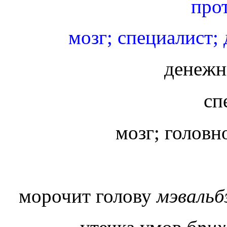
прот
мозг; специалист;
денежн
сп
мозг; головн
морочит голову
мэвальб