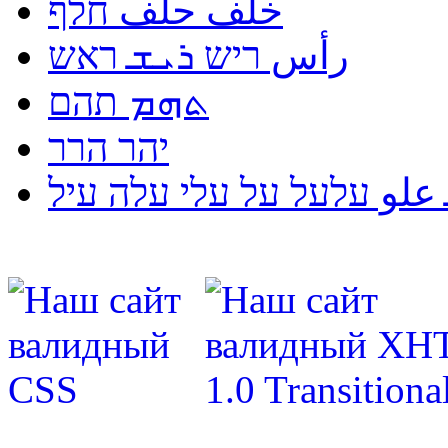
خلف حلف חלף
رأس ריש ܪܝܫ ראש
ܬܗܡ תהם
יהר הרר
لو עלעל על עלי עלה עיל