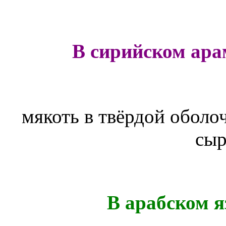
В сирийском ара
мякоть в твёрдой оболоч
сыр
В арабском я