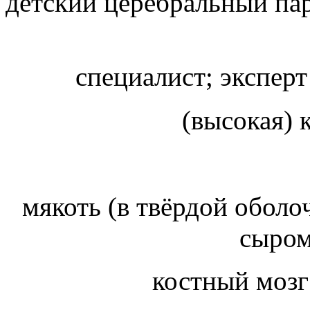
детский церебральный пар
(высокая)
мякоть (в твёрдой оболоч
сыром 
костный моз