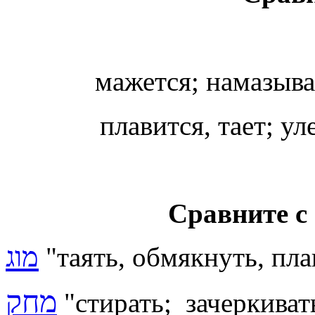
мажется; намазыва
плавится, тает;
ул
Сравните с
מוג
"таять, обмякнуть, пла
מחק
"стирать; зачеркиват