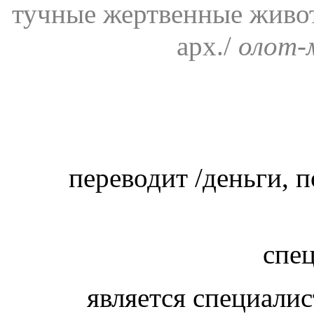
тучные жертвенные живот
арх./
олот-
переводит /деньги, 
спе
является специалис