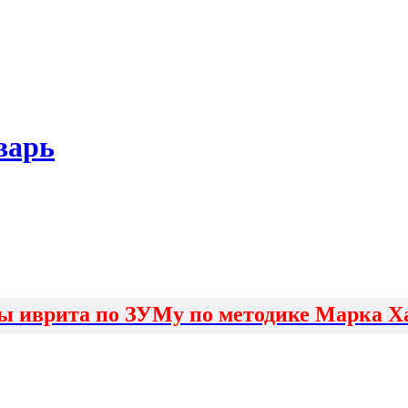
варь
ы иврита по ЗУМу по методике Марка Х