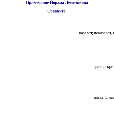
Примечание Йорама Лемельмана
Сравните:
казался; показался,
доска (с на