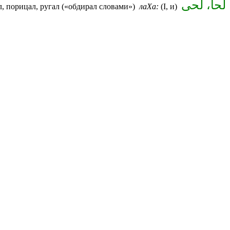
لحا، لحى
л, порицал, ругал («обдирал словами»)
лаХа:
(I, и)