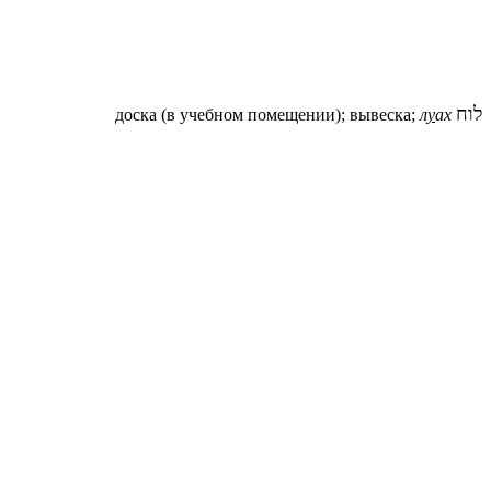
לוח
доска (в учебном помещении); вывеска;
л
у
ах