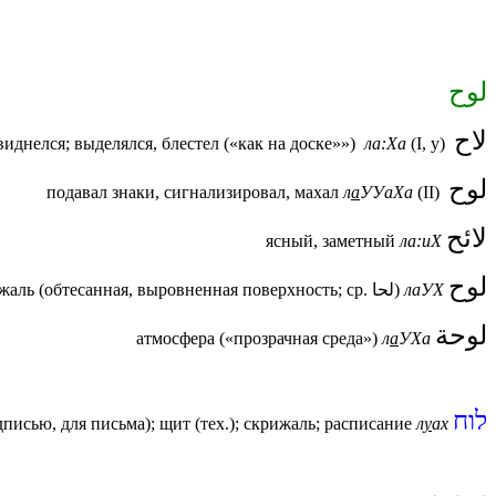
لوح
لاح
 виднелся; выделялся, блестел («как на доске»»)
ла:Ха
(I, у)
لوح
подавал знаки, сигнализировал, махал
л
а
УУаХа
(II)
لائح
ясный, заметный
ла:иХ
لوح
доска, скрижаль (обтесанная, выровненная поверхность; ср. لحا)
лаУХ
لوحة
атмосфера («прозрачная среда»)
л
а
УХа
לוח
дписью, для письма); щит (тех.); скрижаль; расписание
л
у
ах