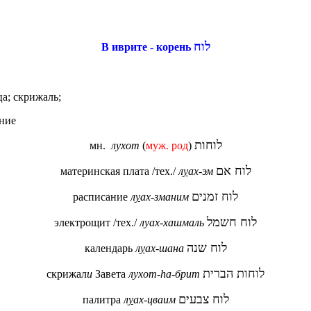
לוח
В иврите - корень
ца; скрижаль;
ание
לוחות
мн.
лухот
(
муж. род
)
לוח אם
материнская плата /тех./
л
у
ах-эм
לוח זמנים
расписание
л
у
ах-зманим
לוח חשמל
электрощит /тех./
луах-хашмаль
לוח שנה
календарь
л
у
ах-шана
לוחות הברית
скрижал
и
Завета
лухот-hа-брит
לוח צבעים
палитра
л
у
ах-цваим