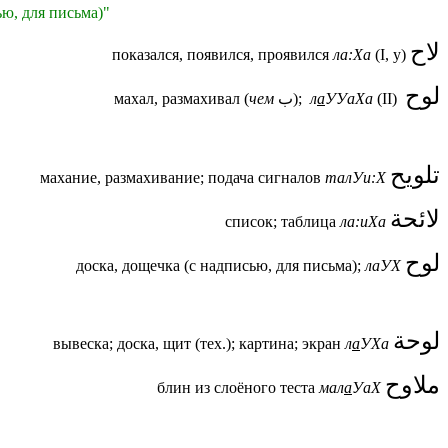
ю, для письма)"
لاح
показался, появился, проявился
ла:Ха
(I, у)
لوح
махал, размахивал (
чем
ب);
л
а
УУаХа
(II)
تلويح
махание, размахивание; подача сигналов
талУи:Х
لائحة
список; таблица
ла:иХа
لوح
доска, дощечка (с надписью, для письма);
лаУХ
لوحة
вывеска; доска, щит (тех.); картина; экран
л
а
УХа
ملاوح
блин из слоёного теста
мал
а
УаХ