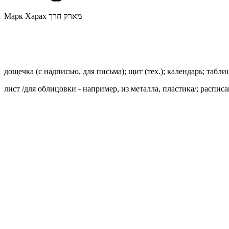
Марк Харах מארק חרך
дощечка (с надписью, для письма); щит (тех.); календарь; табли
лист /для облицовки - например, из металла, пластика/; распис