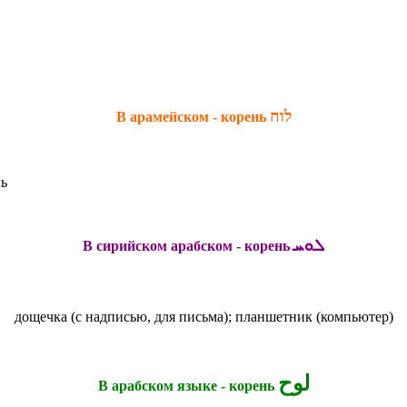
לוח
В арамейском - корень
ль
ܠܘܚ
В сирийском арабском - корень
дощечка (с надписью, для письма);
планшетник (компьютер)
لوح
В арабском языке - корень