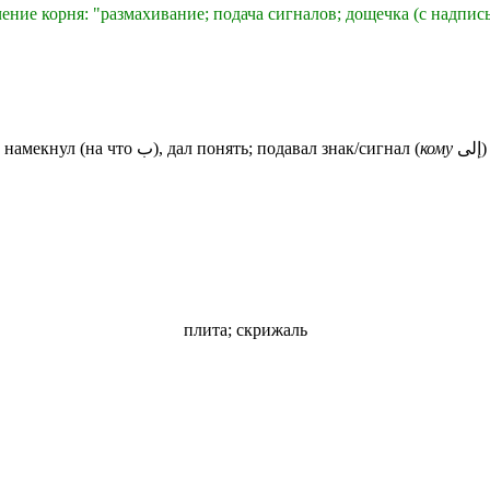
ение корня: "размахивание; подача сигналов; дощечка (с надпись
намекнул (на что ب), дал понять; подавал знак/сигнал (
кому
إلى)
плита; скрижаль