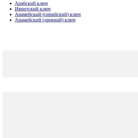
Арабский ключ
Ивритский ключ
Арамейский (сирийский) ключ
Арамейский (древний) ключ