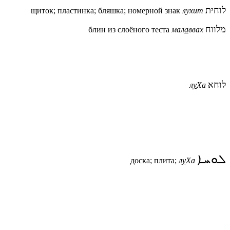
לוחית
щиток; пластинка; бляшка; номерной знак
лухит
מלווח
блин из слоёного теста
мал
а
ввах
לוחא
л
у
Ха
ܠܘܚܐ
доска; плита;
л
у
Ха