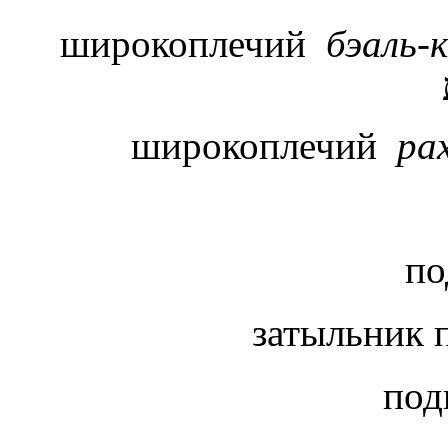
широкоплечий
бэаль-
широкоплечий
ра
по
затыльник 
под