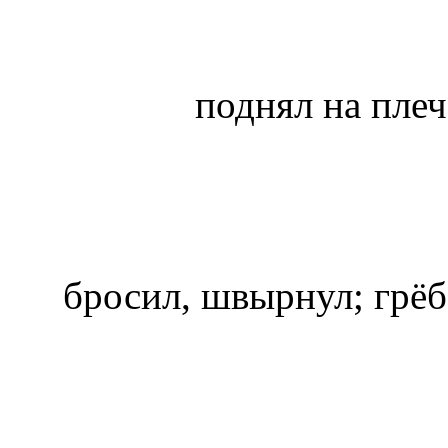
поднял на плеч
бросил, швырнул; грёб 