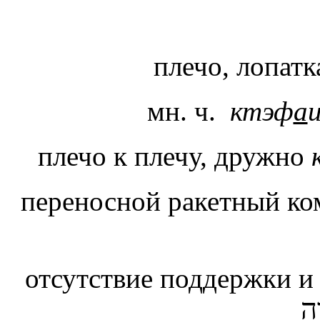
плечо, лопатка
мн. ч.
ктэф
а
плечо к плечу, дружно
переносной ракетный ком
отсутствие поддержки и 
ה