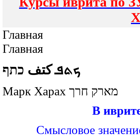
Курсы иврита по З
Х
Главная
Главная
ܟܬܦ كتف כתף
Марк Харах מארק חרך
В иврите
Смысловое значение