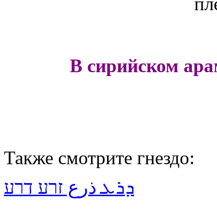
пл
В сирийском ара
Также смотрите гнездо:
ܕܪܥ ذرع זרע דרע