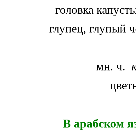
головка капуст
глупец, глупый ч
мн. ч.
цвет
В арабском я