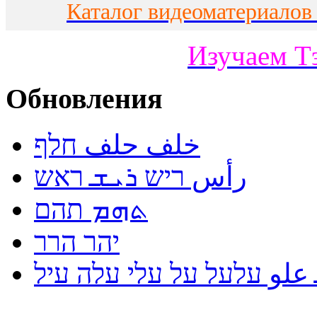
Каталог видеоматериалов
Изучаем Т
Обновления
خلف حلف חלף
رأس ריש ܪܝܫ ראש
ܬܗܡ תהם
יהר הרר
لو עלעל על עלי עלה עיל