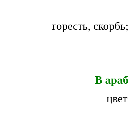
горесть, скорбь
В ара
цве