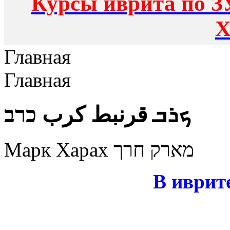
Курсы иврита по З
Х
Главная
Главная
ܟܪܒ قرنبط كرب כרב
Марк Харах מארק חרך
В иврит