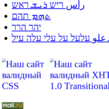
رأس ריש ܪܝܫ ראש
ܬܗܡ תהם
יהר הרר
لو עלעל על עלי עלה עיל