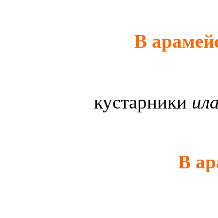
В арамей
кустарники
ила
В а