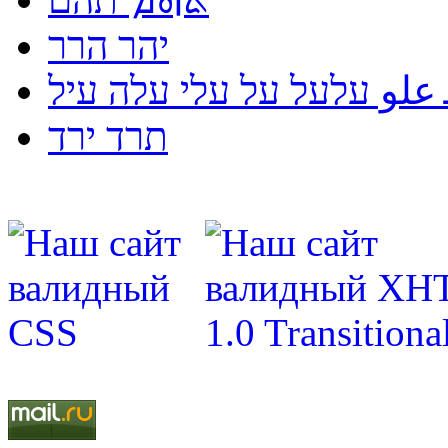
יהר הרר
لو עלעל על עלי עלה עיל
תרד ירד