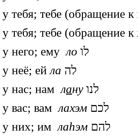
у тебя; тебе (обращение 
у тебя; тебе (обращение 
у него; ему
ло
לו
у неё; ей
ла
לה
у нас; нам
л
а
ну
לנו
у вас; вам
лахэм
לכם
у них; им
ла
h
эм
להם