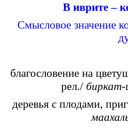
В иврите – 
Смысловое значение кор
д
благословение на цветущ
рел./
биркат-
деревья с плодами, при
маахал