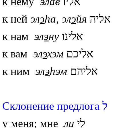
к нему
элав
אליו
к ней
эл
э
hа, эл
э
йя
אליה
к нам
эл
э
ну
אלינו
к вам
эл
э
хэм
אליכם
к ним
эл
э
h
эм
אליהם
Склонение предлога ל
у меня; мне
ли
לי