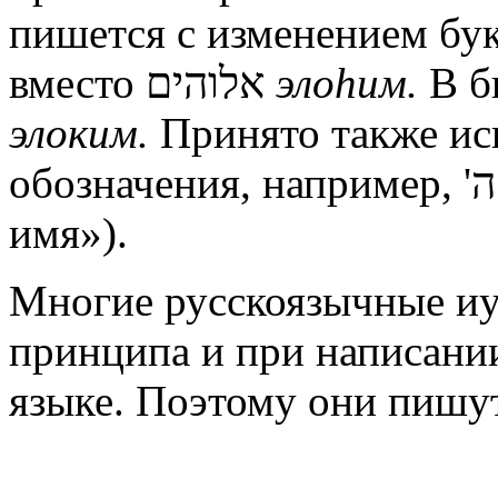
вместо אלוהים
эло
h
им.
В б
элоким.
Принято также ис
обозн
имя»).
Многие русскоязычные иу
принципа и при написании
языке. Поэтому они пишут