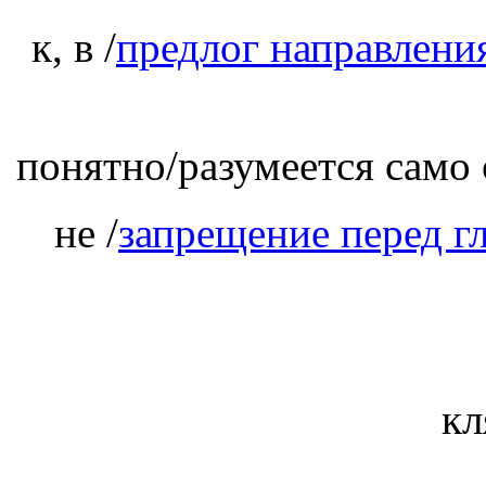
к, в /
предлог направлени
понятно/разумеется сам
не /
запрещение перед г
кл