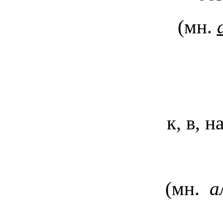
(мн.
к, в, 
(мн.
а