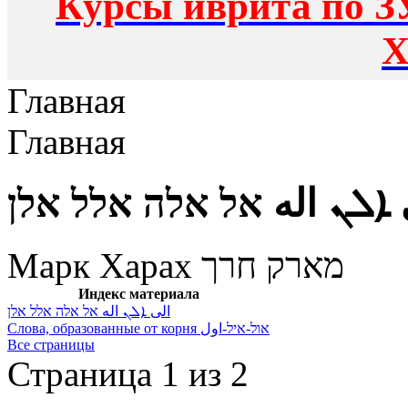
Курсы иврита по З
Х
Главная
Главная
 ܐܠܢ اله אל אלה אלל אלן
Марк Харах מארק חרך
Индекс материала
الى ܐܠܢ اله אל אלה אלל אלן
Слова, образованные от корня אול-איל-اول
Все страницы
Страница 1 из 2