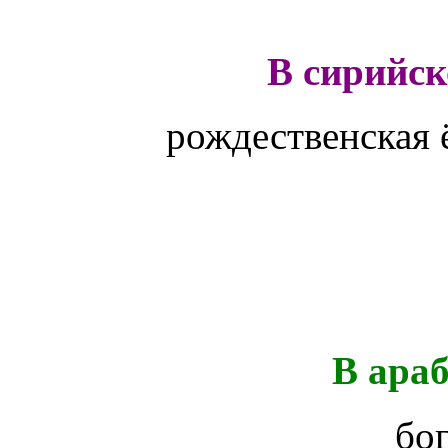
В сирийс
рождественская
В ара
бо