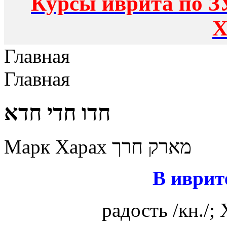
Курсы иврита по З
Х
Главная
Главная
חדו חדי חדא
Марк Харах מארק חרך
В иврит
радость /кн./;