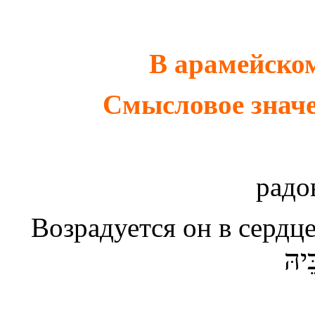
В арамейско
Смысловое значе
радо
В
озрадуется он в сердц
ֵּיהּ