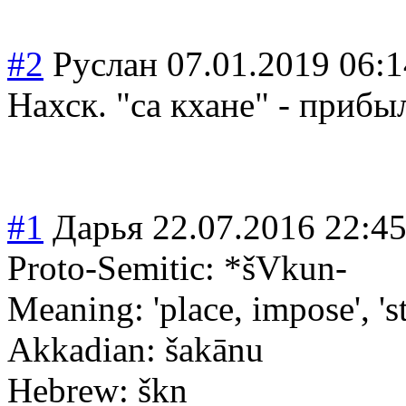
#2
Руслан
07.01.2019 06:1
Нахск. "са кхане" - прибы
#1
Дарья
22.07.2016 22:4
Proto-Semitic: *šVkun-
Meaning: 'place, impose', 'st
Akkadian: šakānu
Hebrew: škn