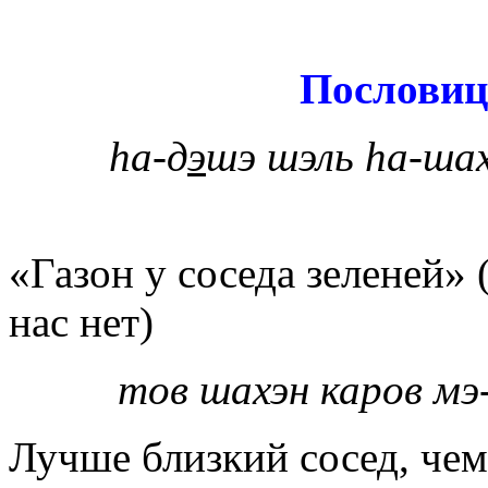
Пословиц
h
а-д
э
шэ шэль hа-шах
«Газон у соседа зеленей» 
нас нет)
тов шахэн каров мэ
Лучше близкий сосед, чем