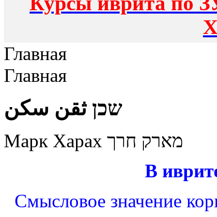
Курсы иврита по З
Х
Главная
Главная
שכן ثقن سكن
Марк Харах מארק חרך
В иврит
Смысловое значение корн