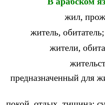
В арабском я
жил, прож
житель, обитатель
жители, обит
жительс
предназначенный для 
покой, отдых, тишина; с