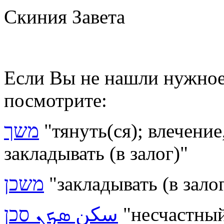
Скиния Завета
Если Вы не нашли нужное 
посмотрите:
משך
"тянуть(ся); влечени
закладывать (в залог)"
משכן
"закладывать (в залог
سكن ܣܟܢ סכן
"несчастный