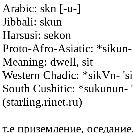
Arabic: skn [-u-]
Jibbali: skun
Harsusi: sekōn
Proto-Afro-Asia
tic: *sikun-
Meaning: dwell, sit
Western Chadic: *sikVn- 'sit'
South Cushitic: *sukunun- '
(starling.rinet.ru)
т.е приземление, оседание