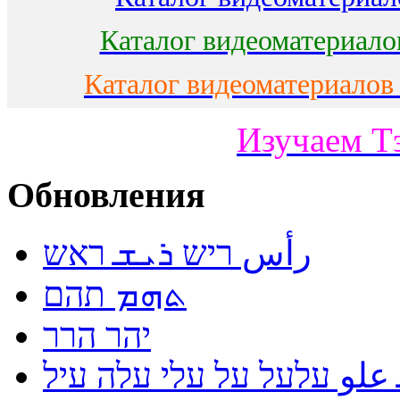
Каталог видеоматериало
Каталог видеоматериалов
Изучаем Т
Обновления
رأس ריש ܪܝܫ ראש
ܬܗܡ תהם
יהר הרר
لو עלעל על עלי עלה עיל