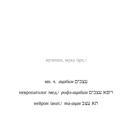
мучение, м
у
ка /арх./
עצבים
мн. ч.
ацабим
רופא עצבים
невропатолог /мед./
рофэ-ацабим
תא עצב
нейрон /анат./
та-ацав