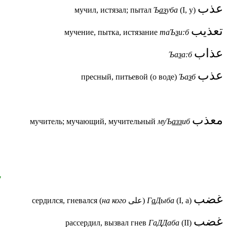
عذب
мучил, истязал; пытал
Ъ
аз
уба
(I, у)
تعذيب
мучение, пытка, истязание
таЪ
з
и:б
عذاب
Ъа
з
а:б
عذب
пресный, питьевой (о воде)
Ъа
з
б
معذب
мучитель; мучающий, мучительный
муЪ
азз
иб
"
غضب
сердился, гневался (
на кого
على)
Г
а
Дыба
(I, а)
غضب
рассердил, вызвал гнев
ГаДДаба
(II)