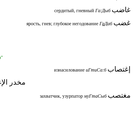
غاضب
сердитый, гневный
Га:Дыб
غضب
ярость, гнев; глубокое негодование
Г
а
Даб
р"
إغتصاب
изнасилование
иГтиСа:б
مخدر الإ
مغتصب
захватчик, узурпатор
муГтаСыб