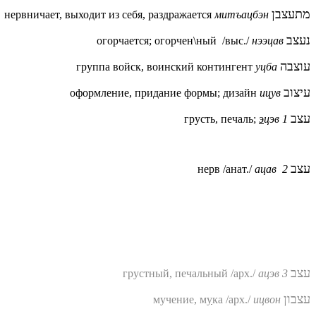
מתעצבן
нервничает, выходит из себя, раздражается
митъацбэн
נעצב
огорчается; огорчен\ный
/выс./
нээцав
עוצבה
группа войск, воинский контингент
уцба
עיצוב
оформление, придание формы; дизайн
ицув
עצב
грусть, печаль;
э
цэв 1
עצב
нерв /анат./
ацав 2
עצב
грустный, печальный /арх./
ацэв 3
עצבון
мучение, м
у
ка /арх./
ицвон