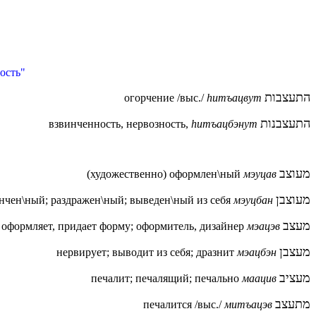
ость"
התעצבות
огорчение /выс./
hитъацвут
התעצבנות
взвинченность, нервозность,
hитъацбэнут
מעוצב
(художественно) оформлен\ный
мэуцав
מעוצבן
нчен\ный; раздражен\ный; выведен\ный из себя
мэуцбан
מעצב
оформляет, придает форму; оформитель, дизайнер
мэацэв
מעצבן
нервирует; выводит из себя; дразнит
мэацбэн
מעציב
печалит;
печалящий; печально
маацив
מתעצב
печалится /выс./
митъацэв