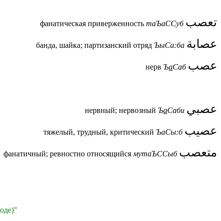
تعصب
фанатическая приверженность
таЪаССуб
عصابة
банда, шайка; партизанский отряд
ЪыСа:ба
عصب
нерв
Ъ
а
Саб
عصبي
нервный; нервозный
Ъ
а
Саби
عصيب
тяжелый, трудный, критический
ЪаСы:б
متعصب
фанатичный; ревностно относящийся
мутаЪССыб
оде)
"