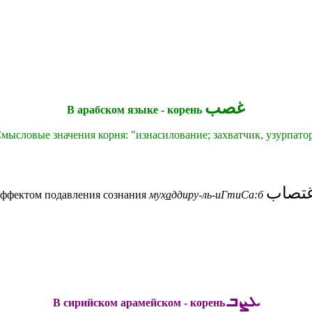
غصب
В арабском языке - корень
мысловые значения корня: "
изнасилование;
захватчик, узурпато
غتصاب
эффектом подавления сознания
мух
а
ддиру-ль-
иГтиСа:б
ܥܨܒ
В сирийском арамейском - корень