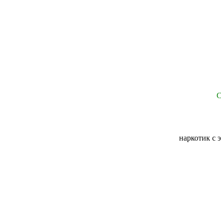
С
наркотик с 