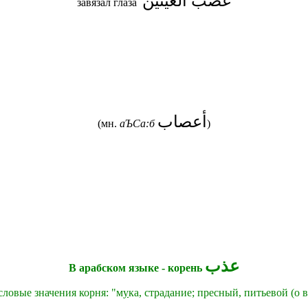
عصب العينين
завязал глаза
أعصاب
(мн.
аЪСа:б
)
عذب
В арабском языке - корень
ловые значения корня: "
м
у
ка, страдание;
пресный, питьевой (о в