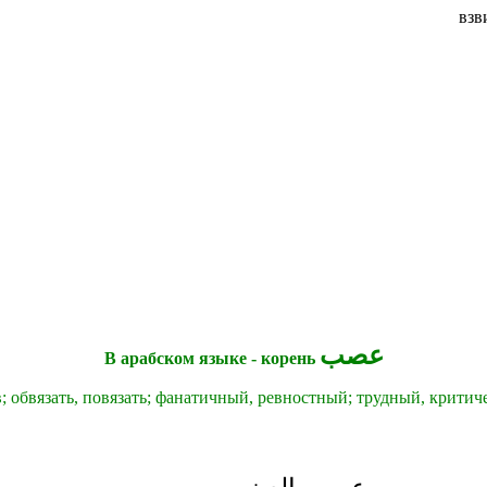
взв
عصب
В арабском языке - корень
; обвязать, повязать; фанатичный, ревностный; трудный, критиче