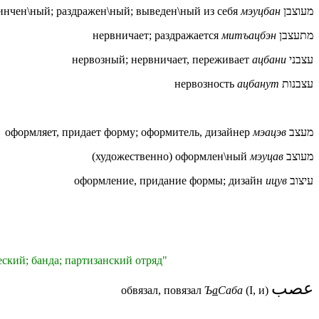
инчен\ный; раздражен\ный; выведен\ный из себя
мэуцбан
מעוצבן
нервничает; раздражается
митъацбэн
מתעצבן
нервозный; нервничает, переживает
ацбани
עצבני
нервозность
ацбанут
עצבנות
оформляет, придает форму; оформитель, дизайнер
мэацэв
מעצב
(художественно) оформлен\ный
мэуцав
מעוצב
оформление, придание формы; дизайн
ицув
עיצוב
ский; банда; партизанский отряд"
عصب
обвязал, повязал
Ъ
а
Саба
(I, и)