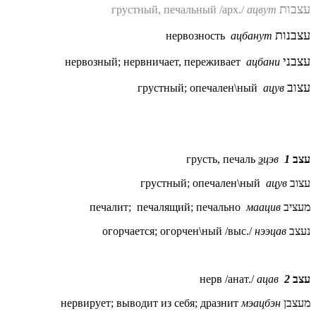
עצבות
грустный, печальный /арх./
ацвут
עצבנות
нервозность
ацбанут
עצבני
нервозный; нервничает, переживает
ацбани
עצוב
грустный; опечален\ный
ацув
грусть, печаль
э
цэв
1
עצב
грустный; опечален\ный
ацув
עצוב
печалит;
печалящий; печально
маацив
מעציב
огорчается; огорчен\ный /выс./
нээцав
נעצב
нерв /анат./
ацав
2
עצב
нервирует; выводит из себя; дразнит
мэацбэн
מעצבן