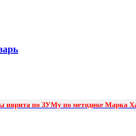
варь
ы иврита по ЗУМу по методике Марка Х