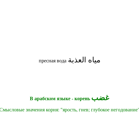
مياه العذبة
пресная вода
غضب
В арабском языке - корень
Смысловые значения корня: "
ярость, гнев; глубокое негодование