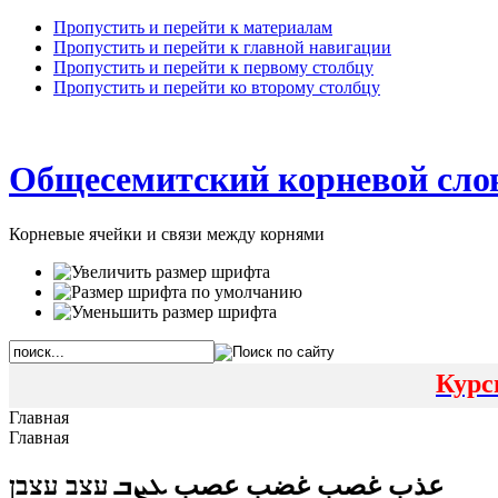
Пропустить и перейти к материалам
Пропустить и перейти к главной навигации
Пропустить и перейти к первому столбцу
Пропустить и перейти ко второму столбцу
Общесемитский корневой сло
Корневые ячейки и связи между корнями
Курс
Главная
Главная
عذب غصب غضب عصب ܥܨܒ עצב עצבן