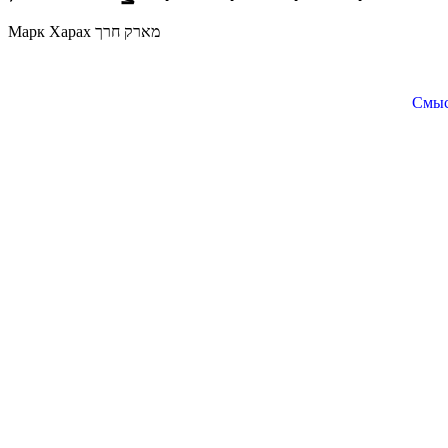
Марк Харах מארק חרך
Смыс