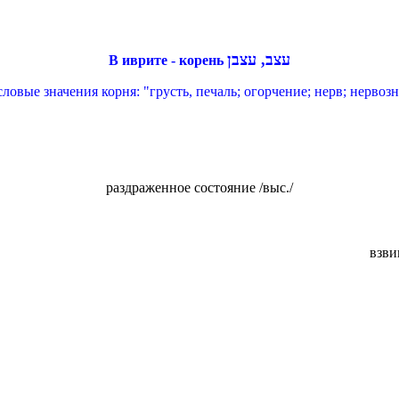
עצב, עצבן
В иврите - корень
ловые значения корня: "грусть, печаль; огорчение; нерв; нервозн
раздраженное состояние /выс./
взви