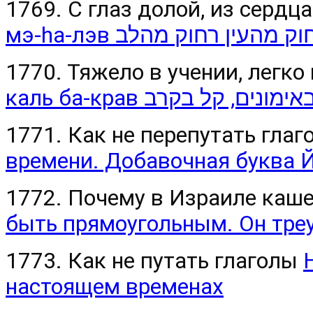
1769. С глаз долой, из сердца
мэ-hа-лэв ק מהעין רחוק מהלב
1770. Тяжело в учении, легко
каль ба-крав נים, קל בקרב
1771. Как не перепутать гла
времени. Добавочная буква 
1772. Почему в Израиле каш
быть прямоугольным. Он тре
1773. Как не путать глаголы
настоящем временах