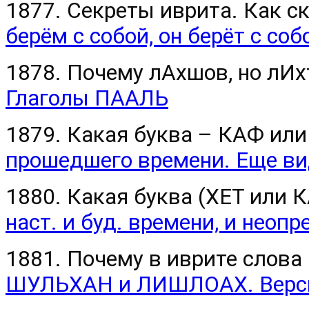
1877. Секреты иврита. Как ск
берём с собой, он берёт с соб
1878. Почему лАхшов, но лИх
Глаголы ПААЛЬ
1879. Какая буква – КАФ или
прошедшего времени. Еще вид
1880. Какая буква (ХЕТ или К
наст. и буд. времени, и неоп
1881. Почему в иврите слова 
ШУЛЬХАН и ЛИШЛОАХ. Верс