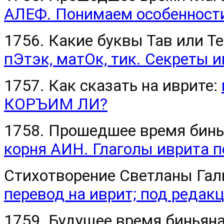
АЛЕФ. Понимаем особенност
1756. Какие буквы Тав или Т
пЭтэк, матОк, тик. Секреты 
1757. Как сказать на иврите:
КОРЪИМ ЛИ?
1758. Прошедшее время бин
корня АИН. Глаголы иврита п
Стихотворение Светланы Га
перевод на иврит; под редак
1759. Будущее время бинья