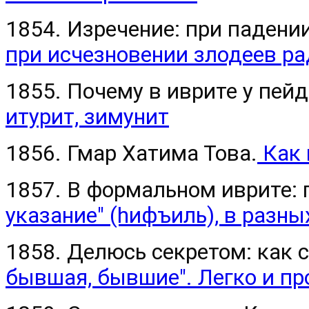
1854. Изречение: при падени
при исчезновении злодеев ра
1855. Почему в иврите у пе
итурит, зимунит
1856. Гмар Хатима Това.
Как 
1857. В формальном иврите:
указание" (hифъиль), в разн
1858. Делюсь секретом: как 
бывшая, бывшие". Легко и пр