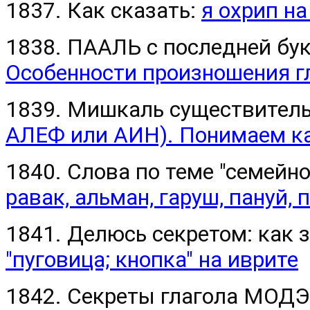
1837. Как сказать:
я охрип на
1838. ПААЛЬ с последней бу
Особенности произношения г
1839. Мишкаль существитель
АЛЕФ или АИН). Понимаем ка
1840. Слова по теме "семейно
равак, альман, гаруш, пануй, п
1841. Делюсь секретом: как 
"пуговица; кнопка" на иврите
1842. Секреты глагола МОДЭ 