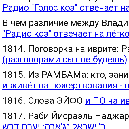
Радио "Голос коз" отвечает н
В чём различие между Влад
"Радио коз" отвечает на лёгк
1814. Поговорка на иврите: Р
(разговорами сыт не будешь)
1815. Из РАМБАМа: кто, зан
и живёт на пожертвования - 
1816. Слова ЭЙФО
и ПО на и
1817. Раби Йисраэль Наджар
ר' ישראל נג'ארה: יערת דבש