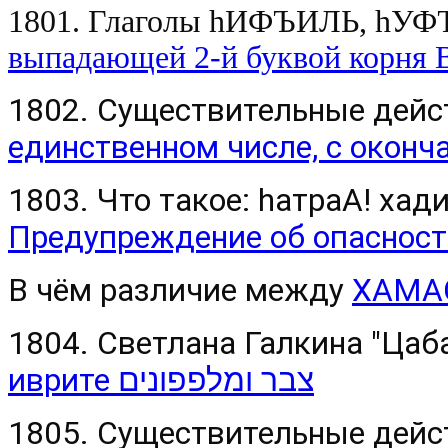
1801. Глаголы hИФЪИЛЬ, hУФ
выпадающей 2-й буквой корня 
1802. Существительные дейс
единственном числе, с окон
1803. Что такое: hатраА! хад
Предупреждение об опасности
В чём различие между
ХАМАС
1804. Светлана Галкина "Цаба
иврите צבר ומלפפונים
1805. Существительные дейст