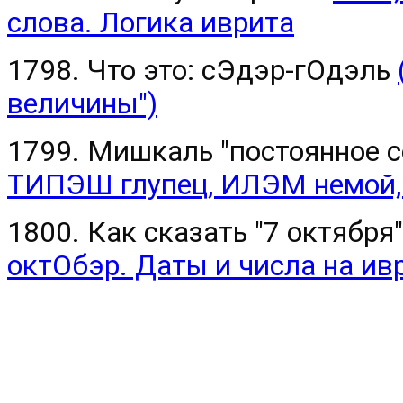
слова. Логика иврита
1798. Что это: сЭдэр-гОдэль
величины")
1799. Мишкаль "постоянное с
ТИПЭШ глупец, ИЛЭМ немой,
1800. Как сказать "7 октября
октОбэр. Даты и числа на ив