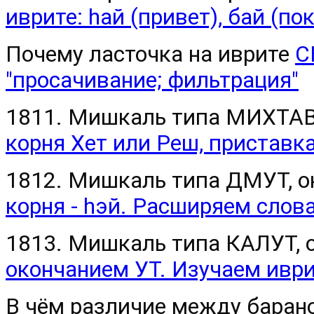
иврите: hай (привет), бай (пок
Почему ласточка на иврите
С
"просачивание; фильтрация"
1811. Мишкаль типа МИХТАВ 
корня Хет или Реш, приставк
1812. Мишкаль типа ДМУТ, о
корня - hэй. Расширяем слов
1813. Мишкаль типа КАЛУТ, о
окончанием УТ. Изучаем иври
В чём различие между барано