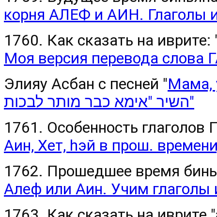
корня АЛЕФ и АИН. Глаголы 
1760. Как сказать на иврите: 
Моя версия перевода слова 
Элияу Асбан с песней "
Мама, 
השיר "אימא כבר מותר לבכות"
1761. Особенность глаголов
Аин, Хет, hэй в прош. времени
1762. Прошедшее время би
Алеф или Аин. Учим глаголы
1763. Как сказать на иврите "