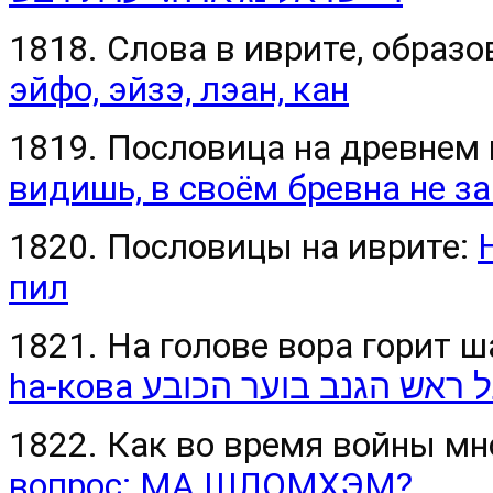
1818. Слова в иврите, образ
эйфо, эйзэ, лэан, кан
1819. Пословица на древнем 
видишь, в своём бревна не з
1820. Пословицы на иврите:
пил
1821. На голове вора горит ш
hа-кова  ראש הגנב בוער הכובע
1822. Как во время войны мн
вопрос: МА ШЛОМХЭМ?