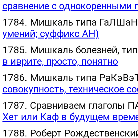
сравнение с однокоренными 
1784. Мишкаль типа ГаЛШаН
умений; суффикс АН)
1785. Мишкаль болезней, ти
в иврите, просто, понятно
1786. Мишкаль типа РаКэВэ
совокупность, техническое с
1787. Сравниваем глаголы 
Хет или Каф в будущем врем
1788. Роберт Рождественски