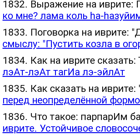
1832. Выражение на иврите:
ко мне? лама коль hа-hазуйи
1833. Поговорка на иврите: "
смыслу: "Пустить козла в ого
1834. Как на иврите сказать:
лэАт-лэАт тагИа лэ-эйлАт
1835. Как сказать на иврите: 
перед неопределённой формо
1836. Что такое: парпарИм б
иврите. Устойчивое словосоч