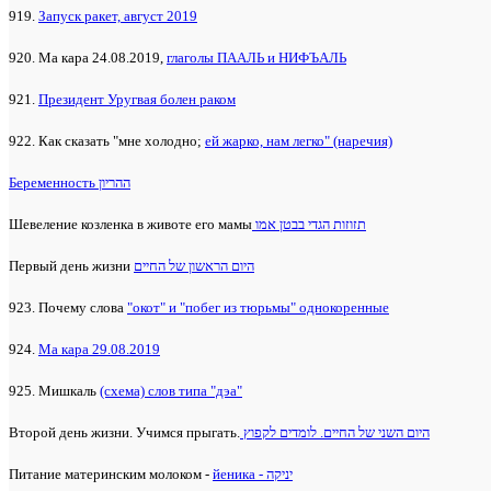
919.
Запуск ракет, август 2019
920. Ма кара 24.08.2019,
глаголы ПААЛЬ и НИФЪАЛЬ
921.
Президент Уругвая болен раком
922. Как сказать "мне холодно;
ей жарко, нам легко" (наречия)
Беременность ההריון
Шевеление козленка в животе его мамы
תזוזות הגדי בבטן אמו
Первый день жизни
היום הראשון של החיים
923. Почему слова
"окот" и "побег из тюрьмы" однокоренные
924.
Ма кара 29.08.2019
925. Мишкаль
(схема) слов типа "дэа"
Второй день жизни. Учимся прыгать.
היום השני של החיים. לומדים לקפוץ
Питание материнским молоком -
йеника - יניקה