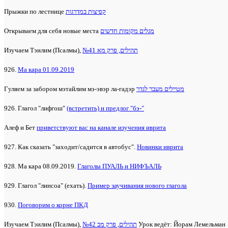
Прыжки по лестнице
קפיצות במדרגות
Открываем для себя новые места
מגלים מקומות חדשים
Изучаем Тэилим (Псалмы),
№41 תהילים, פרק מא
926.
Ма кара 01.09.2019
Гуляем за забором мэтайлим мэ-эвэр ла-гадэр
מטיילים מעבר לגדר
926. Глагол "лифгош"
(встретить) и предлог "бэ-"
Алеф и Бет
приветствуют вас на канале изучения иврита
927. Как сказать "заходит/садится в автобус".
Новинки иврита
928. Ма кара 08.09.2019.
Глаголы ПУАЛЬ и НИФЪАЛЬ
929. Глагол "линсоа" (ехать).
Пример заучивания нового глагола
930.
Поговорим о корне ПКД
Изучаем Тэилим (Псалмы),
№42 תהילים, פרק מב
Урок ведёт: Йорам Лемельман