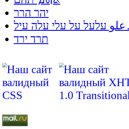
יהר הרר
لو עלעל על עלי עלה עיל
תרד ירד