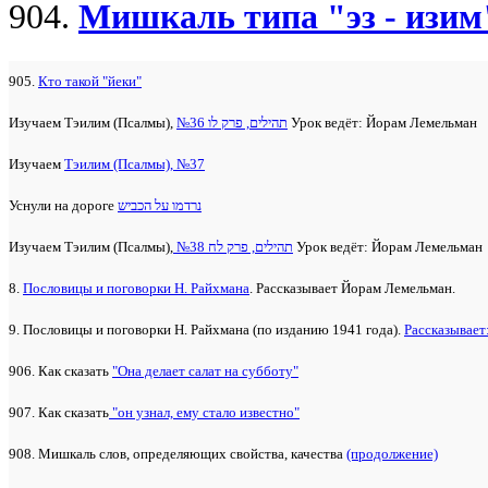
904.
Мишкаль типа "эз - изим
905.
Кто такой "йеки"
Изучаем Тэилим (Псалмы),
№36 תהילים, פרק לו
Урок ведёт: Йорам Лемельман
Изучаем
Тэилим (Псалмы), №37
Уснули на дороге
נרדמו על הכביש
Изучаем Тэилим (Псалмы),
№38 תהילים, פרק לח
Урок ведёт: Йорам Лемельман
8.
Пословицы и поговорки Н. Райхмана
. Рассказывает Йорам Лемельман.
9. Пословицы и поговорки Н. Райхмана (по изданию 1941 года).
Рассказывает
906. Как сказать
"Она делает салат на субботу"
907. Как сказать
"он узнал, ему стало известно"
908. Мишкаль слов, определяющих свойства, качества
(продолжение)