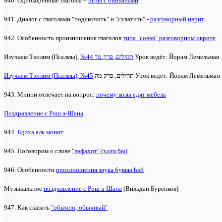
940. Однокоренные глаголы –
игры с биньянами
941. Диалог с глаголами "подскочить" и "схватить" -
разговорный иврит
942. Особенность произношения глаголов
типа "совэв" разговорном иврите
Изучаем Тэилим (Псалмы),
№44 תהילים, פרק מד
Урок ведёт: Йорам Лемельман
Изучаем Тэилим (Псалмы), №45
תהילים, פרק מה Урок ведёт: Йорам Лемельман
943. Минни отвечает на вопрос:
почему козы едят мебель
Поздравление с Рош а-Шана
944.
Бдиха аль монит
945. Поговорим о слове
"лэфахот" (хотя бы)
946. Особенности
произношения звука буквы hэй
Музыкальное
поздравление с Рош а-Шана
(Вильдан Буренков)
947. Как сказать
"обычно; обычный"