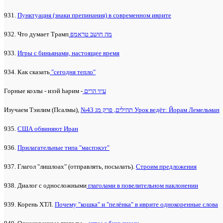
931.
Пунктуация (знаки препинания) в современном иврите
932. Что думает Трамп
מה חושב טראמפ
933.
Игры с биньянами, настоящее время
934. Как сказать
"сегодня тепло"
Горные козлы - изэй hарим -
עיזי הרים
Изучаем Тэилим (Псалмы),
№43 תהילים, פרק מג Урок ведёт: Йорам Лемельман
935.
США обвиняют Иран
936.
Прилагательные типа "маспэкэт"
937. Глагол "лишлоах" (отправлять, посылать).
Строим предложения
938. Диалог с односложными
глаголами в повелительном наклонении
939. Корень ХТЛ.
Почему "кошка" и "пелёнка" в иврите однокоренные слова