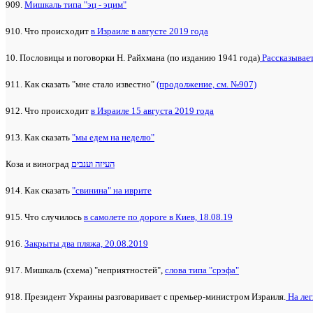
909.
Мишкаль типа "эц - эцим"
910. Что происходит
в Израиле в августе 2019 года
10. Пословицы и поговорки Н. Райхмана (по изданию 1941 года)
Рассказывае
911. Как сказать "мне стало известно"
(продолжение, см. №907)
912. Что происходит
в Израиле 15 августа 2019 года
913. Как сказать
"мы едем на неделю"
Коза и виноград
העיזה וענבים
914. Как сказать
"свинина" на иврите
915. Что случилось
в самолете по дороге в Киев, 18.08.19
916.
Закрыты два пляжа, 20.08.2019
917. Мишкаль (схема) "неприятностей",
слова типа "срэфа"
918. Президент Украины разговаривает с премьер-министром Израиля.
На лег