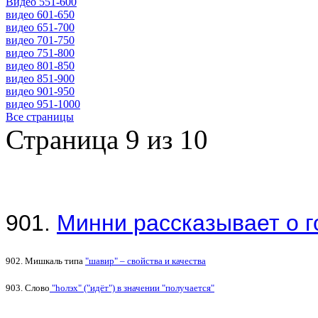
Видео 551-600
видео 601-650
видео 651-700
видео 701-750
видео 751-800
видео 801-850
видео 851-900
видео 901-950
видео 951-1000
Все страницы
Страница 9 из 10
901.
Минни рассказывает о 
902. Мишкаль типа
"шавир" – свойства и качества
903. Слово
"hолэх" ("идёт") в значении "получается"