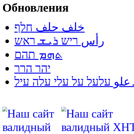
Обновления
خلف حلف חלף
رأس ריש ܪܝܫ ראש
ܬܗܡ תהם
יהר הרר
لو עלעל על עלי עלה עיל