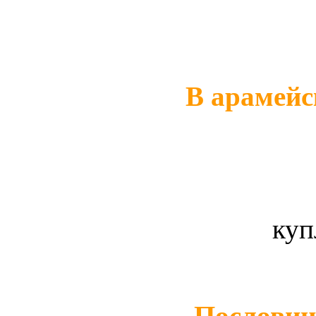
куп
Пословиц