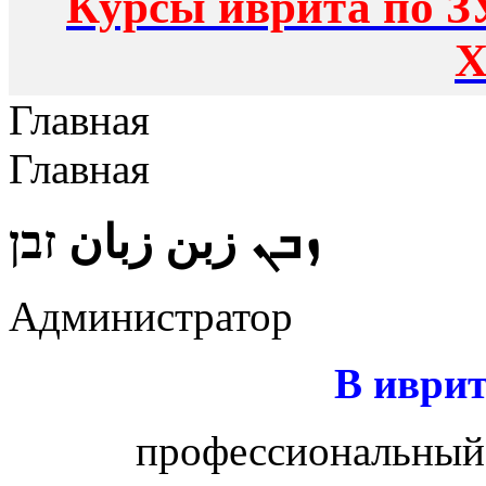
Курсы иврита по З
Х
Главная
Главная
ܙܒܢ زبن زبان זבן
Администратор
В иврит
профессиональный 