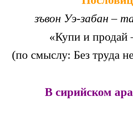
зъвон Уэ-забан – т
«Купи и продай 
(по смыслу: Без труда н
В сирийском ара