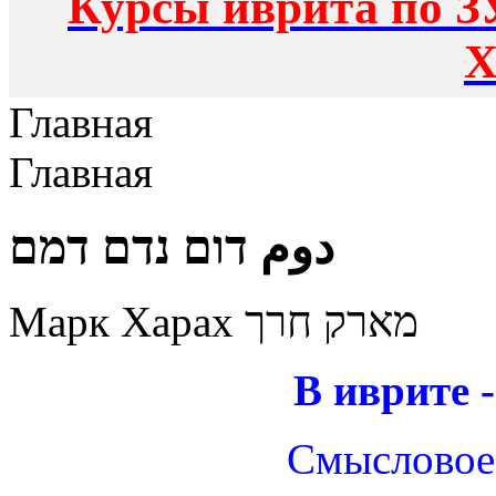
Курсы иврита по З
Х
Главная
Главная
دوم דום נדם דמם
Марк Харах מארק חרך
В иврите 
Смысловое 