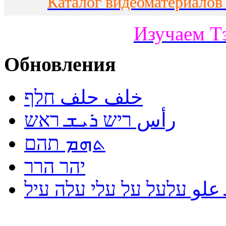
Каталог видеоматериалов
Изучаем Т
Обновления
خلف حلف חלף
رأس ריש ܪܝܫ ראש
ܬܗܡ תהם
יהר הרר
لو עלעל על עלי עלה עיל