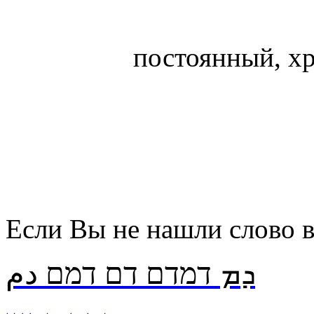
постоянный, х
Если Вы не нашли слово в 
ܕܡ דמדם דם דמם دم