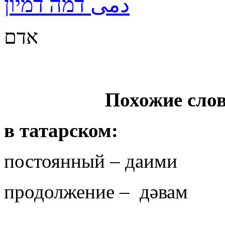
دمى דמה דמיון
אדם
Похожие слов
в татарском:
постоянный – даими
продолжение – дәвам