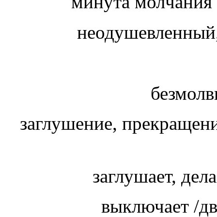
минута молчания
неодушевленный
безмолв
заглушение, прекращен
заглушает, дел
выключает /дв