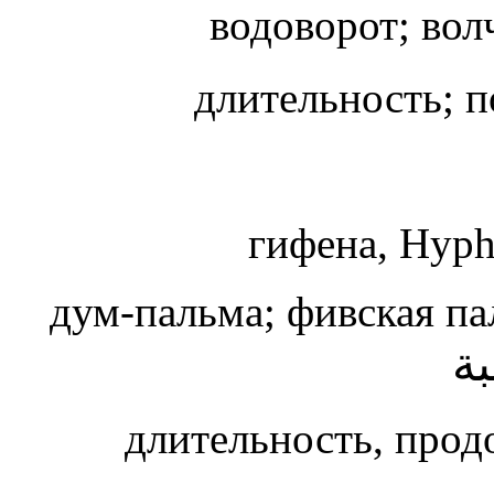
водоворот; во
длительность; п
гифена, Hyph
дум-пальма; фивская пал
ة
длительность, про