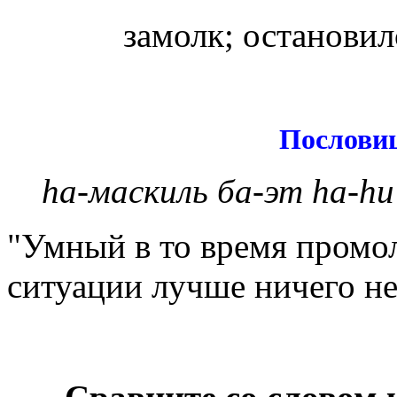
замолк; остановилс
Послови
hа-маскиль ба-эт hа-h
"Умный в то время промо
ситуации лучше ничего не