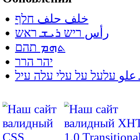
خلف حلف חלף
رأس ריש ܪܝܫ ראש
ܬܗܡ תהם
יהר הרר
لو עלעל על עלי עלה עיל