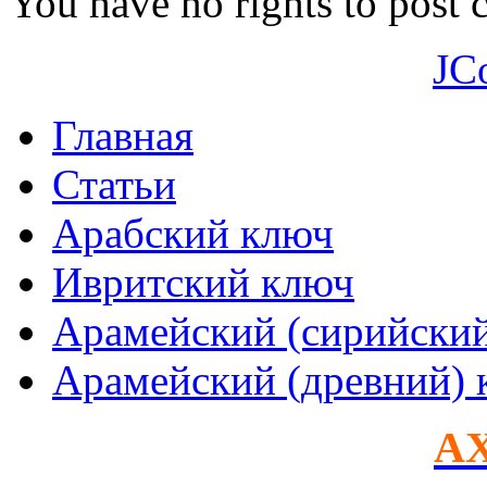
You have no rights to post
JC
Главная
Статьи
Арабский ключ
Ивритский ключ
Арамейский (сирийски
Арамейский (древний) 
AX