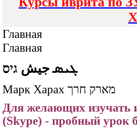
Курсы иврита по З
Х
Главная
Главная
ܓܝܣ جيش גיס
Марк Харах מארק חרך
Для желающих изучать 
(Skype)
- пробный урок 