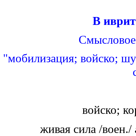
В иврит
Смысловое 
"мобилизация; войско; шур
войско; ко
живая сила /воен./