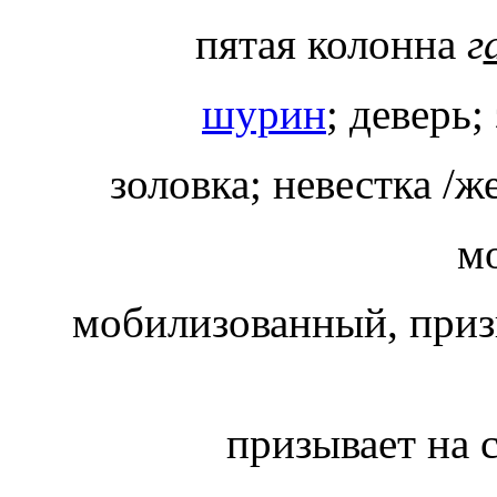
пятая колонна
г
шурин
; деверь;
золовка; невестка /ж
м
мобилизованный, при
призывает на 