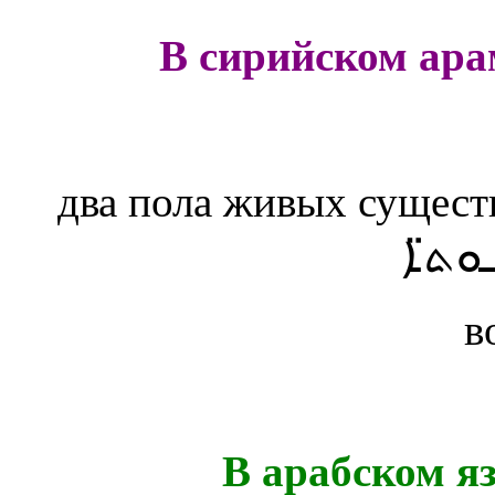
В сирийском ара
два пола живых сущест
ܘܬ̈ܐ
в
В арабском я