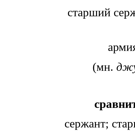
старший сер
арми
(мн.
дж
сравнит
сержант; ста