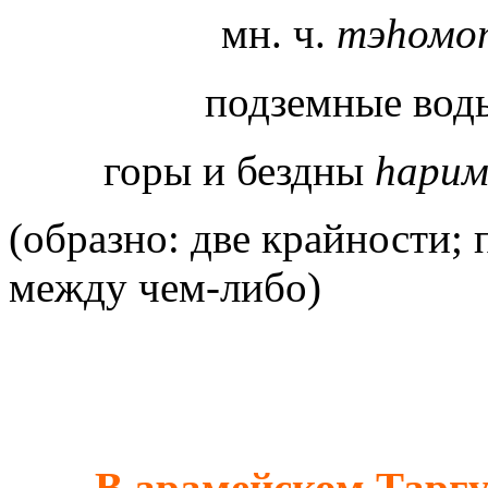
мн. ч.
тэ
h
омо
подземные во
горы и бездны
h
арим
(образно: две крайности;
между чем-либо)
В арамейском Таргу