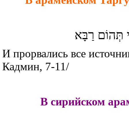
ֵי תְּהוֹם רַבָּא
И прорвались все источни
Кадмин, 7-11/
В сирийском ара