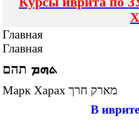
Курсы иврита по З
Х
Главная
Главная
ܬܗܡ תהם
Марк Харах מארק חרך
В иврите