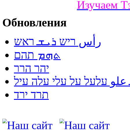
Изучаем Т
Обновления
رأس ריש ܪܝܫ ראש
ܬܗܡ תהם
יהר הרר
لو עלעל על עלי עלה עיל
תרד ירד