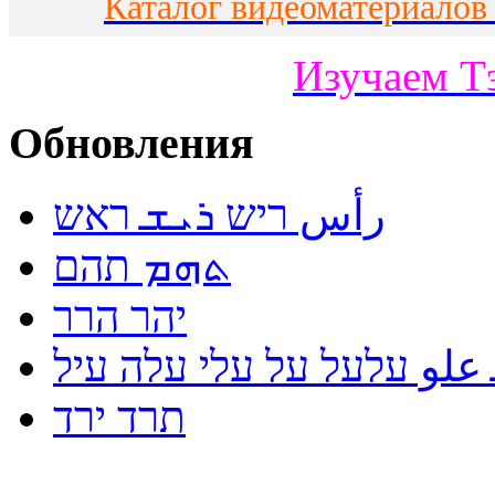
Каталог видеоматериалов
Изучаем Т
Обновления
رأس ריש ܪܝܫ ראש
ܬܗܡ תהם
יהר הרר
لو עלעל על עלי עלה עיל
תרד ירד