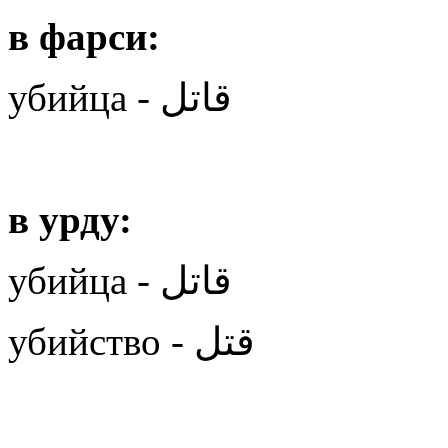
в фарси:
убийца -
قاتل
в урду:
убийца -
قاتل
убийство -
قتل