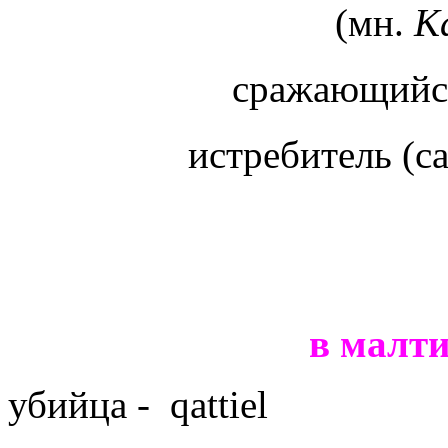
(мн.
К
сражающийся
истребитель (с
в малт
убийца -
qattiel