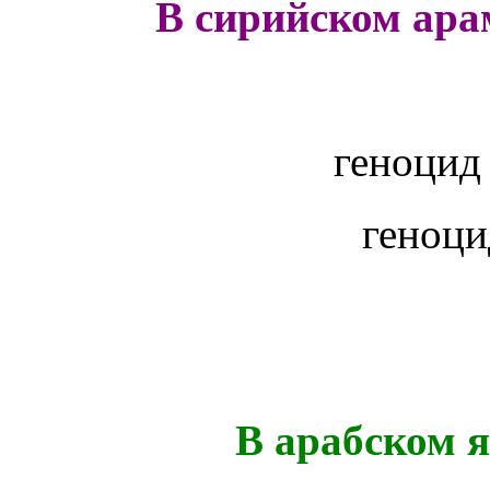
В сирийском ара
геноци
геноц
В арабском я