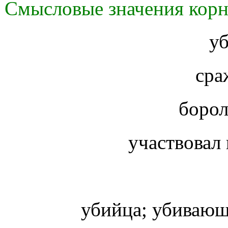
Смысловые значения корня
у
сра
борол
участвовал 
убийца; убиваю