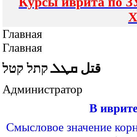
Курсы иврита по З
Х
Главная
Главная
قتل ܩܛܠ קתל קטל
Администратор
В иврит
Смысловое значение корн