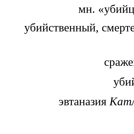
мн. «убий
убийственный, смерт
сраже
уби
эвтаназия
Кат