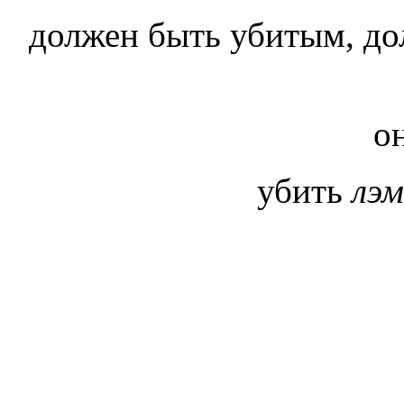
должен быть убитым, д
о
убить
лэ