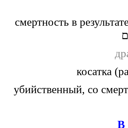
смертность в результа
ם
др
косатка (р
убийственный, со сме
В