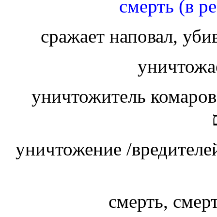
смерть (в ре
сражает наповал, убив
уничтожае
уничтожитель комаров 
уничтожение /вредителе
смерть, смер