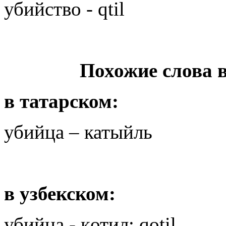
убийство -
qtil
Похожие слова 
в татарском:
убийца – катыйль
в узбекском:
убийца - қотил; qotil