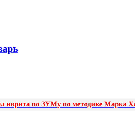
варь
ы иврита по ЗУМу по методике Марка Х