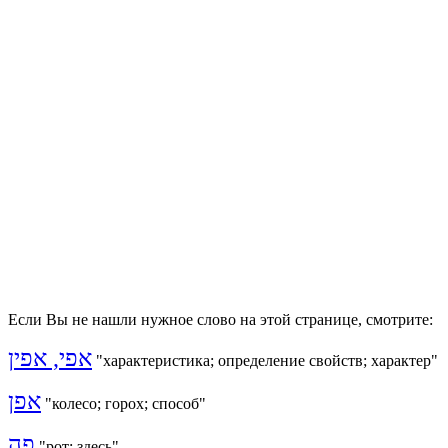
Если Вы не нашли нужное слово на этой странице, смотрите:
אפי, אפין
"характеристика; определение свойств; характер"
אפן
"колесо; горох; способ"
פה
"рот; здесь"