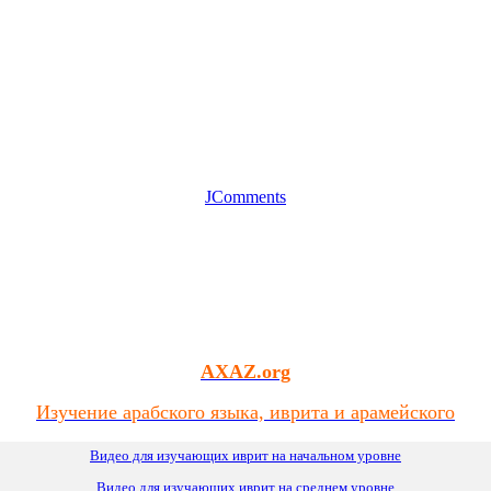
JComments
AXAZ.org
Изучение арабского языка, иврита и арамейского
Видео для изучающих иврит на начальном уровне
Видео для изучающих иврит
на
среднем уровне