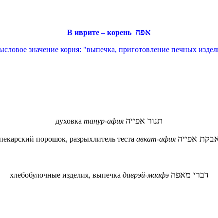
אפה
В иврите – корень
словое значение корня: "выпечка, приготовление печных изде
תנור אפייה
духовка
танур-афия
בקת אפייה
пекарский порошок, разрыхлитель теста
авкат-афия
דברי מאפה
хлебобулочные изделия, выпечка
диврэй-маафэ