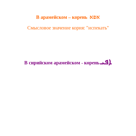
אפא
В арамейском – корень
Смысловое значение корня: "испекать"
ܐܦܝ
В сирийском арамейском - корень