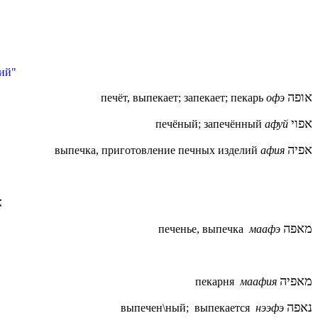
лий"
אופה
печёт, выпекает; запекает; пекарь
офэ
אפוי
печёный; запечённый
афуй
אפיה
выпечка, приготовление печных изделий
афия
א
מאפה
печенье, выпечка
маафэ
מאפיה
пекарня
маафия
נאפה
выпечен\ный; выпекается
нээфэ