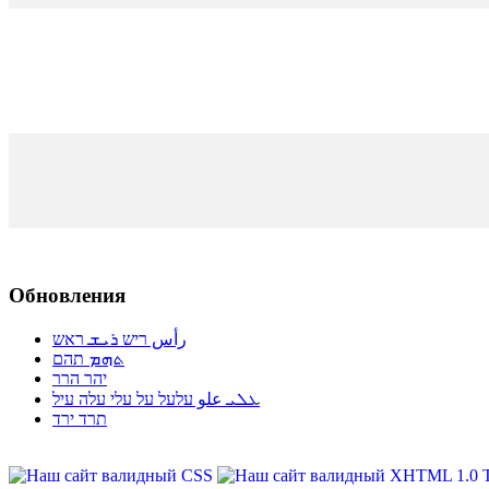
Обновления
رأس ריש ܪܝܫ ראש
ܬܗܡ תהם
יהר הרר
ܥܠܝ علو עלעל על עלי עלה עיל
תרד ירד