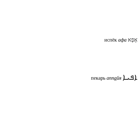
אָפָא
испёк
афа
ܐܦܝܐ
пекарь
апп
а
йя