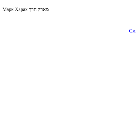
Марк Харах מארק חרך
Смы