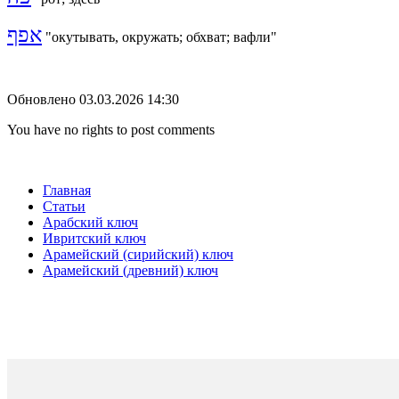
אפף
"окутывать, окружать; обхват; вафли"
Обновлено 03.03.2026 14:30
You have no rights to post comments
Главная
Статьи
Арабский ключ
Ивритский ключ
Арамейский (сирийский) ключ
Арамейский (древний) ключ