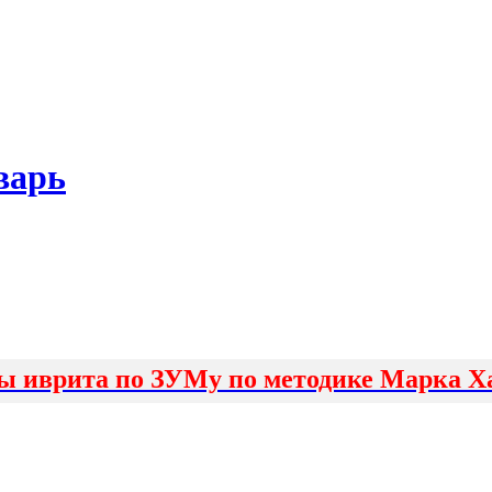
варь
ы иврита по ЗУМу по методике Марка Х