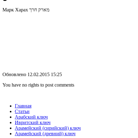
Марк Харах מארק חרך
Обновлено 12.02.2015 15:25
You have no rights to post comments
Главная
Статьи
Арабский ключ
Ивритский ключ
Арамейский (сирийский) ключ
Арамейский (древний) ключ