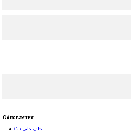
Обновления
خلف حلف חלף