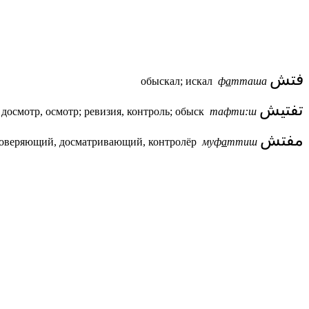
فتش
обыскал; искал
ф
а
тташа
تفتيش
досмотр, осмотр; ревизия, контроль; обыск
тафти:ш
مفتش
оверяющий, досматривающий, контролёр
муф
а
ттиш