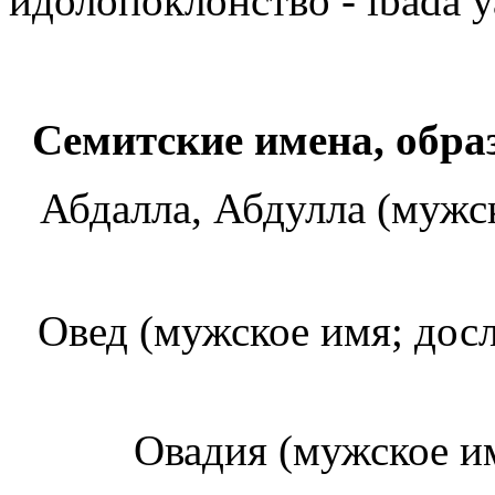
идолопоклонство -
ibada 
Семитские имена, обр
Абдалла, Абдулла (мужс
Овед
(мужское имя; до
Овадия
(мужское и