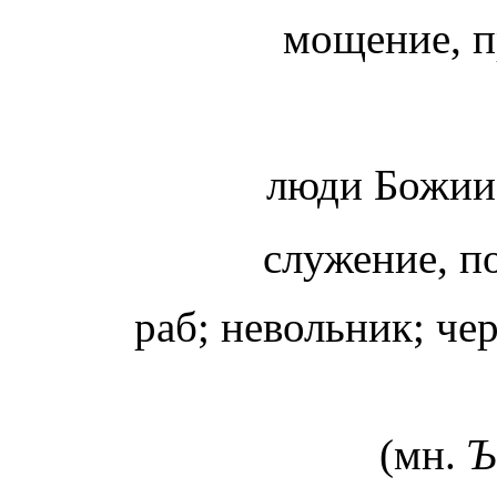
мощение, п
люди Божи
служение, п
раб; невольник; че
(мн.
Ъ