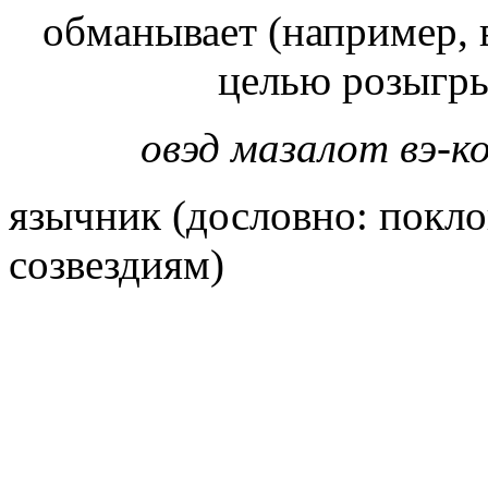
обманывает (например, 
овэд мазалот вэ-к
язычник (дословно: покл
созвездиям)