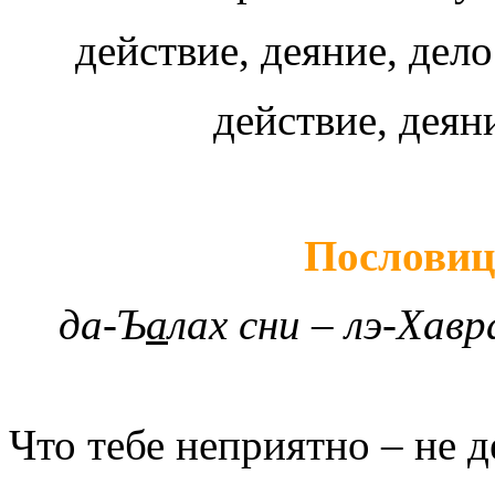
действие, деяние, дел
действие, деян
Пословиц
да-Ъ
а
лах сни – лэ-Хав
Что тебе неприятно – не 