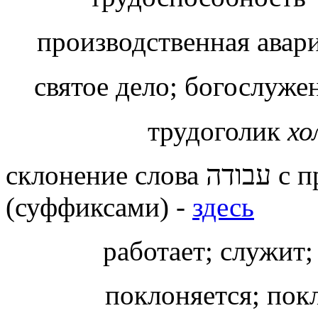
производственная авар
святое дело; богослуже
трудоголик
хо
склонение слов
а
עבודה с притяжательными окончаниями
(суффиксами) -
здесь
работает; служит
поклоняется; пок