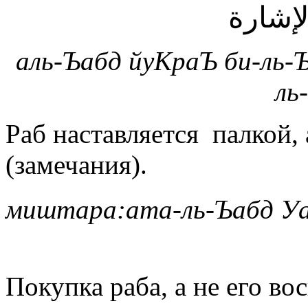
لإشارة
аль-Ъабд
йуКраЪ
би-ль-
ль
Раб наставляется палкой,
(замечания).
миштара:ата-ль-Ъабд У
Покупка раба, а не его во