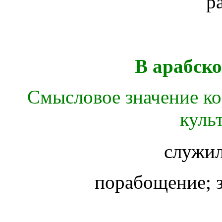
р
В арабск
Смысловое значение ко
культ
служил
порабощение; з