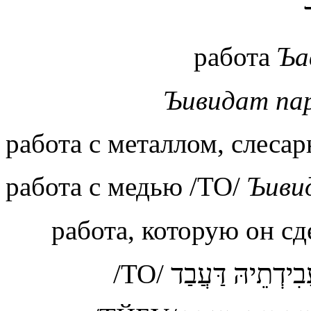
работа
Ъа
Ъивидат пар
работа с металлом, слеса
работа с медью /ТО/
Ъиви
работа, которую он с
ֲבִידְתֵיהּ דַּעֲבַד
/ТО/