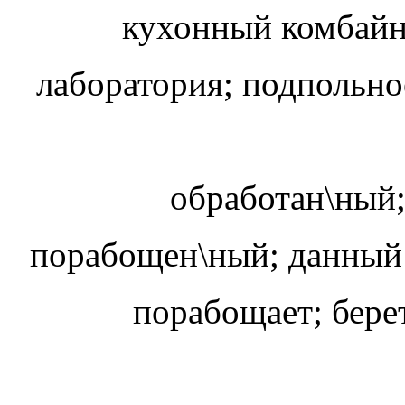
кухонный комбай
лаборатория; подпольн
обработан\ный
порабощен\ный; данный 
порабощает; берет