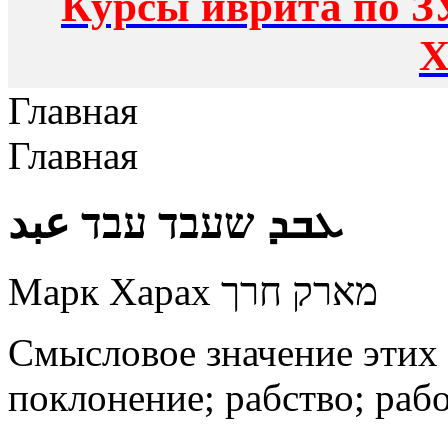
Курсы иврита по З
Х
Главная
Главная
ܥܒܕ שעבד עבד عبد
Марк Харах מארק חרך
Смысловое значение этих 
поклонение; рабство;
рабо