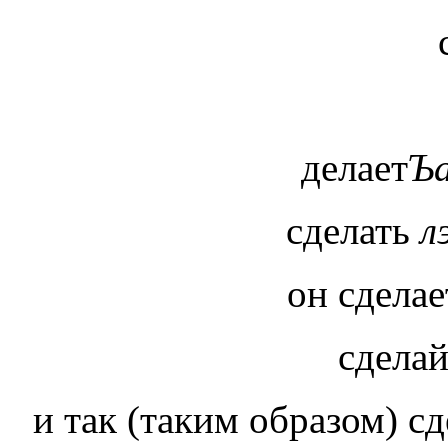
делает
Ъа
сделать
л
он сдела
сдела
и так (таким образом) с