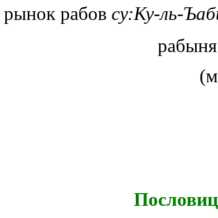
рынок рабов
су:Ку-ль-Ъа
рабын
(
Пословиц