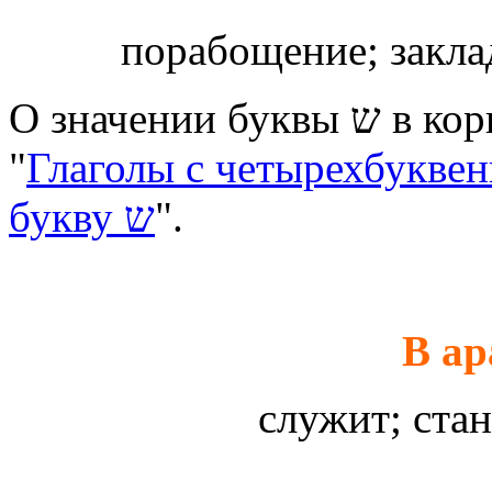
порабощение; закла
О значении буквы ש в корне שעבד читайте в материале
"
Глаголы с четырехбукве
букву ש
".
В а
служит; ста