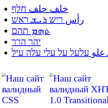
خلف حلف חלף
رأس ריש ܪܝܫ ראש
ܬܗܡ תהם
יהר הרר
لو עלעל על עלי עלה עיל