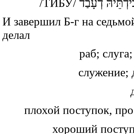
ִידְתֵּיהּ דְעָבַד
/ТЙБУ/
И завершил Б-г на седьмо
делал
раб; слуга
служение; 
плохой поступок, пр
хороший посту