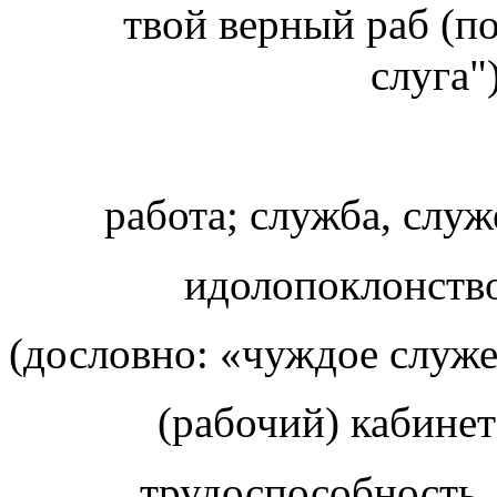
твой верный раб (п
слуга"
работа; служба, слу
идолопоклонств
(дословно: «чуждое служ
(рабочий) кабине
трудоспособност