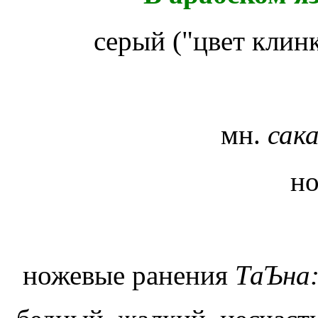
серый ("цвет клинк
мн.
сак
но
ножевые ранения
ТаЪна: