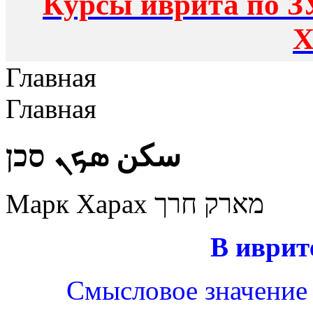
Курсы иврита по З
Х
Главная
Главная
سكن ܣܟܢ סכן
Марк Харах מארק חרך
В иврит
Смысловое значение 