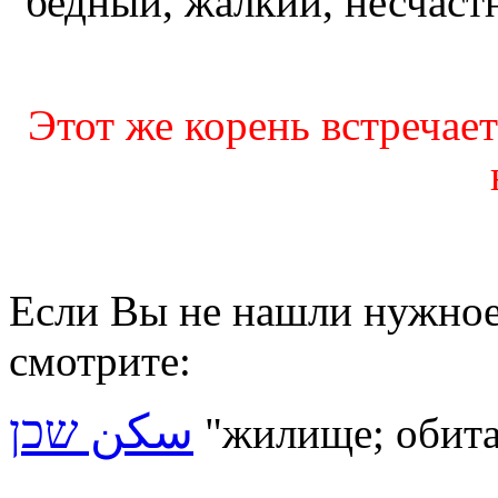
бедный, жалкий, несчаст
Этот же корень встречает
Если Вы не нашли нужное 
смотрите:
سكن שכן
"жилище; обита