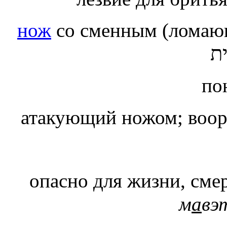
нож
со сменным (ломаю
ית
по
атакующий ножом; воо
опасно для жизни, сме
м
а
вэ