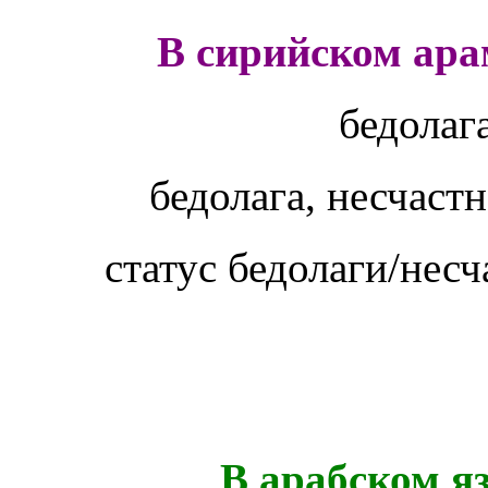
В сирийском ара
бедолаг
бедолага, несчаст
статус бедолаги/нес
В арабском я