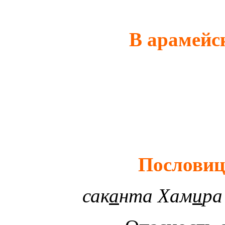
В арамейс
Пословиц
сак
а
нта Хам
и
ра