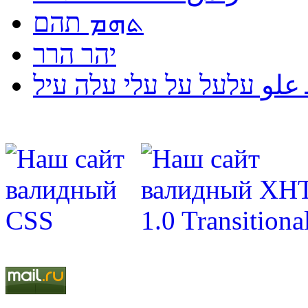
ܬܗܡ תהם
יהר הרר
لو עלעל על עלי עלה עיל