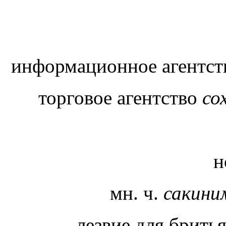
информационное агентс
торговое агентство
со
н
мн. ч.
сакин
лезвие для брить