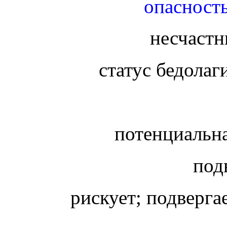
опасность
несчастн
статус бедолаг
потенциальн
под
рискует; подверга