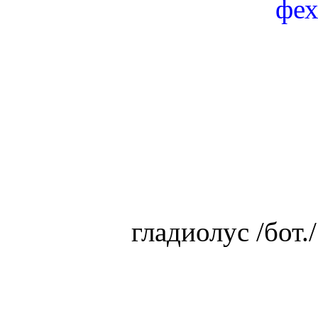
фех
гладиолус /бот.