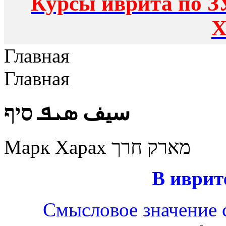
Курсы иврита по З
Х
Главная
Главная
سيف ܣܝܦ סיף
Марк Харах מארק חרך
В иврит
Смысловое значение с