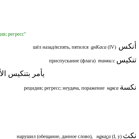
ив; регресс"
أنكس
шёл назад/вспять, пятился
а
нКаса
(IV)
تنكيس
приспускание (флага)
танки:с
يأمر بتنكيس ال
نكسة
рецидив; регресс; неудача, поражение
н
а
кса
نكث
нарушил (обещание, данное слово),
н
а
ка
с
а
(I, у)