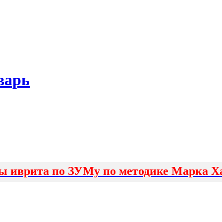
варь
ы иврита по ЗУМу по методике Марка Х