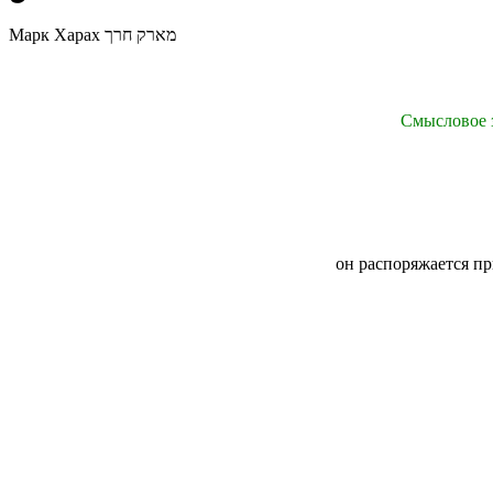
Марк Харах מארק חרך
Смысловое з
он распоряжается п