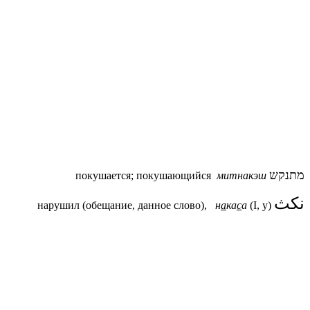
מתנקש
покушается; покушающийся
митнакэш
نكث
нарушил (обещание, данное слово),
н
а
ка
с
а
(I, у)