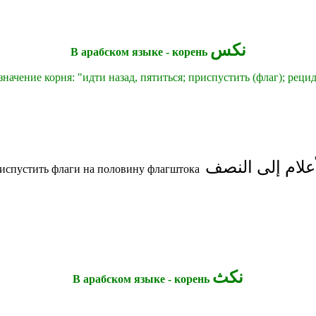
نكس
В арабском языке - корень
начение корня: "идти назад, пятиться; приспустить (флаг); рецид
أعلام إلى النصف
риспустить флаги на половину флагштока
نكث
В арабском языке - корень