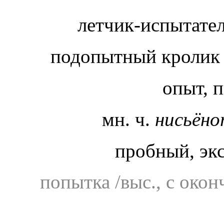
летчик-испытате
подопытный кроли
опыт, 
мн. ч.
нисьён
пробный, эк
попытка /выс., с око