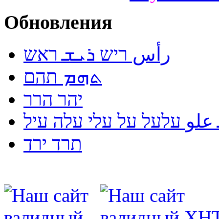
Обновления
رأس ריש ܪܝܫ ראש
ܬܗܡ תהם
יהר הרר
لو עלעל על עלי עלה עיל
תרד ירד