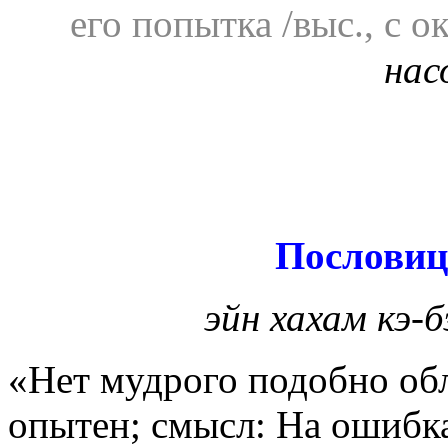
его попытка /выс., с 
на
Пословиц
эйн хахам кэ-
«Нет мудрого подобно обл
опытен; смысл: На ошибк