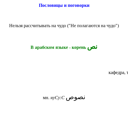
Пословицы и поговорки
Нельзя рассчитывать на чудо
(
"Не полагаются на чудо"
)
نص
В арабском языке - корень
кафедра, 
نصوص
мн.
нуСу:С