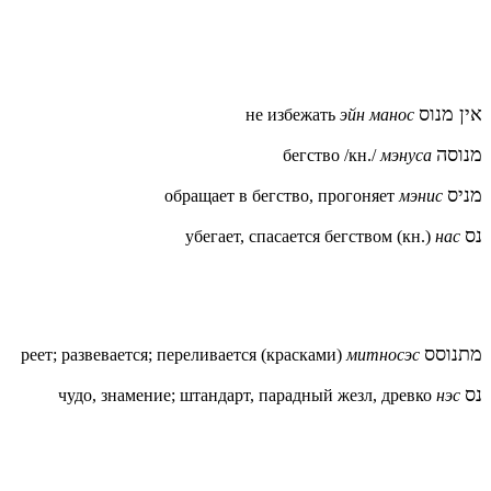
אין מנוס
не избежать
эйн манос
מנוסה
бегство /кн./
мэнуса
מניס
обращает в бегство, прогоняет
мэнис
נס
убегает, спасается бегством (кн.)
нас
מתנוסס
реет; развевается; переливается (красками)
митносэс
נס
чудо, знамение; штандарт, парадный жезл, древко
нэс