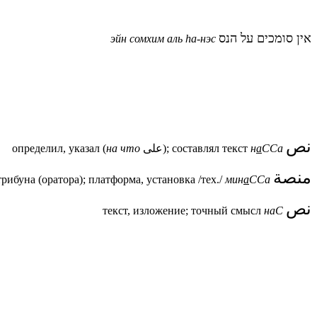
אין סומכים על הנס
эйн сомхим аль h
а-нэс
نص
определил, указал (
на что
على); составлял текст
н
а
ССа
منصة
трибуна (оратора); платформа, установка /тех./
мин
а
ССа
نص
текст, изложение; точный смысл
наС