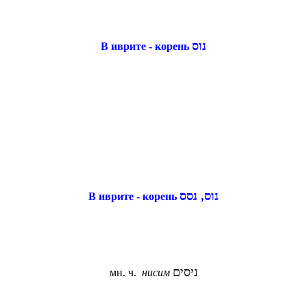
נוס
В иврите - корень
נוס, נסס
В иврите - корень
ניסים
мн. ч.
нисим