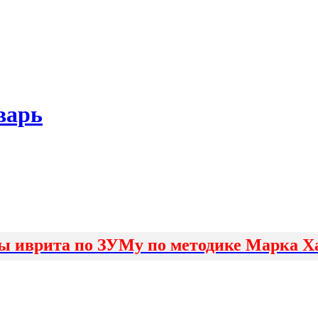
варь
ы иврита по ЗУМу по методике Марка Х