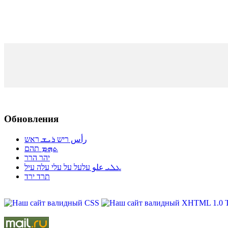
Обновления
رأس ריש ܪܝܫ ראש
ܬܗܡ תהם
יהר הרר
ܥܠܝ علو עלעל על עלי עלה עיל
תרד ירד