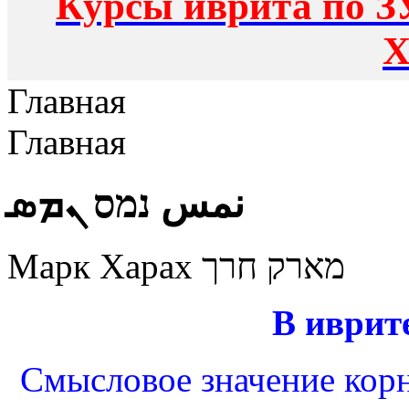
Курсы иврита по З
Х
Главная
Главная
نمس נמס ܢܡܣ
Марк Харах מארק חרך
В иврит
Смысловое значение корня