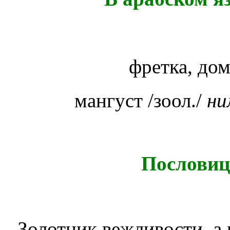
фретка, до
мангуст /зоол./
ни
Пословиц
Золотник вежливости, а