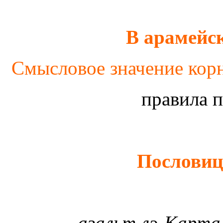
В арамейс
Смысловое значение корн
правила 
Пословиц
аз
а
льт лэ-К
а
рта