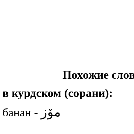
Похожие слов
в курдском (сорани):
مۆز
банан -