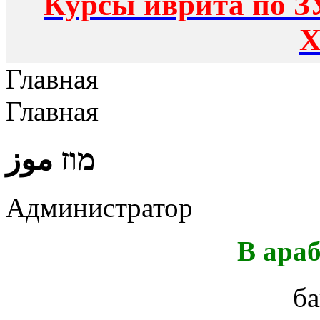
Курсы иврита по З
Х
Главная
Главная
מוז موز
Администратор
В ара
ба