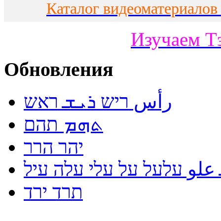
Каталог видеоматериалов
Изучаем Т
Обновления
رأس ריש ܪܝܫ ראש
ܬܗܡ תהם
יהר הרר
لو עלעל על עלי עלה עיל
תרד ירד