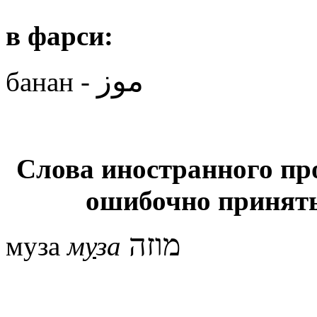
в фарси:
موز
банан -
Слова иностранного пр
ошибочно принять
מוזה
муза
м
у
за