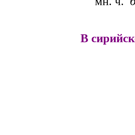
мн. ч.
В сирийс