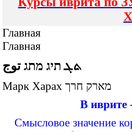
Курсы иврита по З
Х
Главная
Главная
ܬܓ תיג מתג توج
Марк Харах מארק חרך
В иврите 
Смысловое значение кор