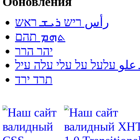
Обновления
رأس ריש ܪܝܫ ראש
ܬܗܡ תהם
יהר הרר
لو עלעל על עלי עלה עיל
תרד ירד