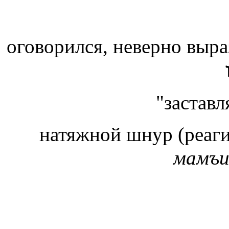
оговорился, неверно выр
"заставл
натяжной шнур (реаг
мамъ