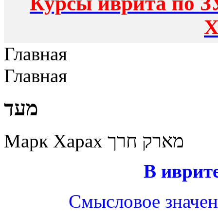
Курсы иврита по З
Х
Главная
Главная
מעד
Марк Харах מארק חרך
В иврите
Смысловое значен