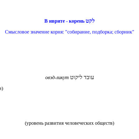
לקט
В иврите - корень
Смысловое значение корня: "
собирание, подборка;
сборник"
עובד ליקוט
овэд-ликут
и)
(
уровень развития человеческих обществ)