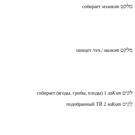
מלקט
собирает
мэлакэт
מלקט
пинцет /тех./
малкэт
לקיט
собирает (ягоды, грибы, плоды) 1
лаКэт
לָקִיט
подобранный ТЙ 2
лаКит