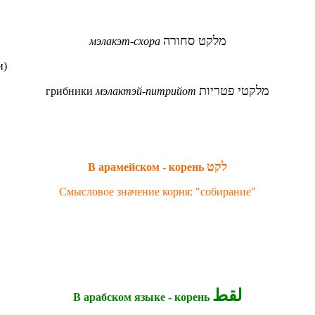
מלקט סחורה
мэлакэт-схора
и)
מלקטי פטריות
грибники
мэлактэй-питрийот
לקט
В арамейском - корень
Смысловое значение корня: "собирание"
لقط
В арабском языке - корень