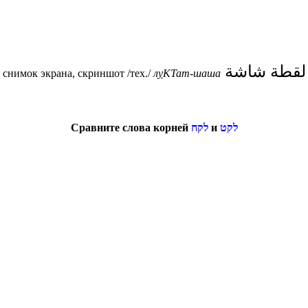
لقطة شاشة
снимок экрана, скриншот /тех./
л
у
КТат-шаша
Сравните слова корней
לקח
и
לקט