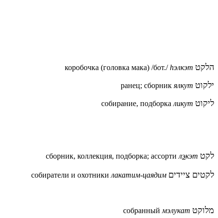
הלקט
коробочка (головка мака) /бот./
hэлкэт
ילקוט
ранец; сборник
ялкут
ליקוט
собирание, подборка
ликут
לקט
сборник, коллекция, подборка; ассорти
л
э
кэт
לקטים ציידים
собиратели и охотники
лакатим-цаядим
מלוקט
собранный
мэлукат