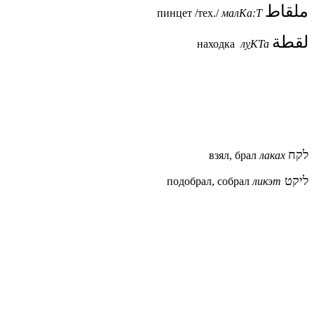
ملقاط
пинцет /тех./
малКа:Т
لقطة
находка
л
у
КТа
לקח
взял, брал
лаках
ליקט
подобрал, собрал
ликэт