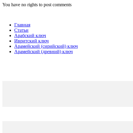
You have no rights to post comments
Главная
Статьи
Арабский ключ
Ивритский ключ
Арамейский (сирийский) ключ
Арамейский (древний) ключ