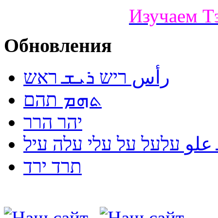
Изучаем Т
Обновления
رأس ריש ܪܝܫ ראש
ܬܗܡ תהם
יהר הרר
لو עלעל על עלי עלה עיל
תרד ירד