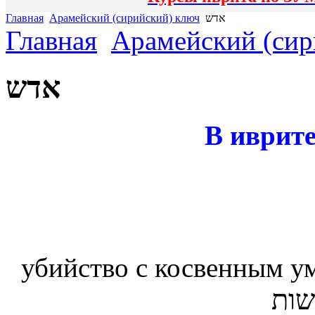
Главная
Арамейский (сирийский) ключ
אדש
Главная
Арамейский (сир
אדש
В иврите
убийство с косвенным у
שות