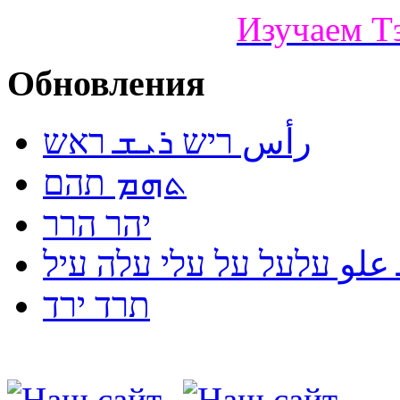
Изучаем Т
Обновления
رأس ריש ܪܝܫ ראש
ܬܗܡ תהם
יהר הרר
لو עלעל על עלי עלה עיל
תרד ירד