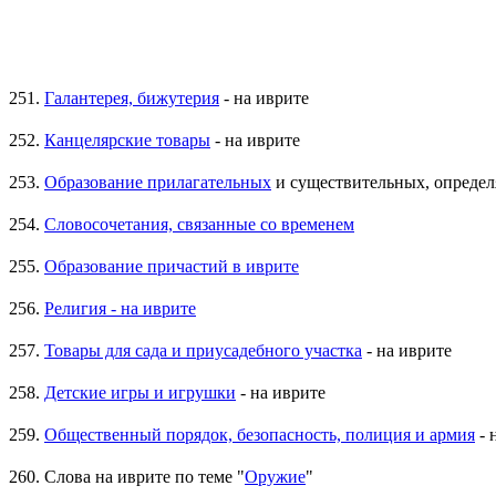
251.
Галантерея, бижутерия
- на иврите
252.
Канцелярские товары
- на иврите
253.
Образование прилагательных
и существительных, определ
254.
Словосочетания, связанные со временем
255.
Образование причастий в иврите
256.
Религия - на иврите
257.
Товары для сада и приусадебного участка
- на иврите
258.
Детские игры и игрушки
- на иврите
259.
Общественный порядок, безопасность, полиция и армия
- 
260. Слова на иврите по теме "
Оружие
"