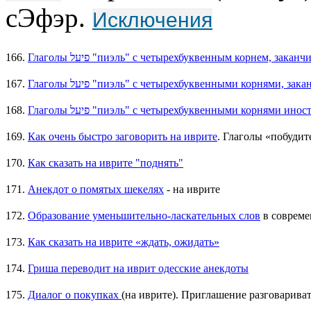
сЭфэр.
Исключения
166.
167.
168.
Глаголы פיעל "пиэль" с четырехбуквенными корнями 
169.
Как очень быстро заговорить на иврите
. Глаголы «побуди
170.
Как сказать на иврите "поднять"
171.
Анекдот о помятых шекелях
- на иврите
172.
Образование уменьшительно-ласкательных слов
в совреме
173.
Как сказать на иврите «ждать, ожидать»
174.
Гриша переводит на иврит одесские анекдоты
175.
Диалог о покупках
(на иврите). Приглашение разговариват