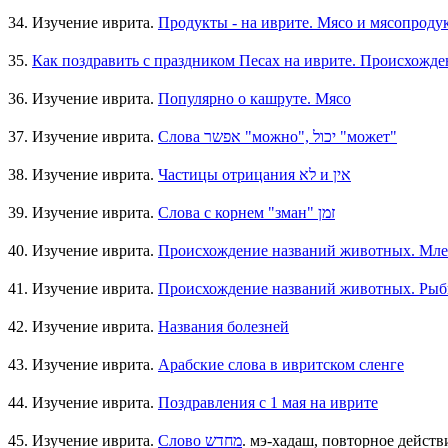
34. Изучение иврита.
Продукты - на иврите. Мясо и мясопроду
35.
Как поздравить с праздником Песах на иврите. Происхожде
36. Изучение иврита.
Популярно о кашруте. Мясо
37. Изучение иврита.
Слова אפשר "можно", יכול "может"
38. Изучение иврита.
Частицы отрицания לא и אין
39. Изучение иврита.
Слова с корнем "зман" זמן
40. Изучение иврита.
Происхождение названий животных. Мл
41. Изучение иврита.
Происхождение названий животных. Рыб
42. Изучение иврита.
Названия болезней
43. Изучение иврита.
Арабские слова в ивритском сленге
44. Изучение иврита.
Поздравления с 1 мая на иврите
45. Изучение иврита.
Слово מחדש
. мэ-хадаш, повторное действи