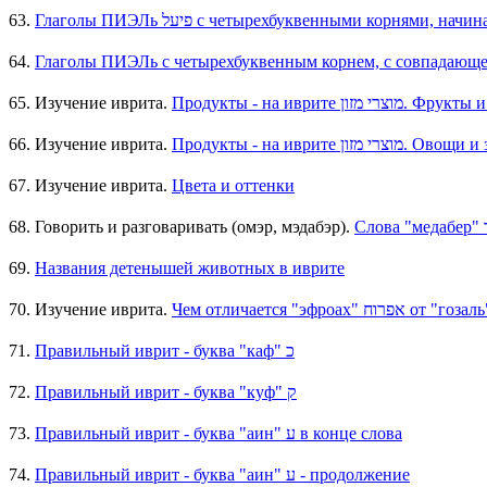
63.
64.
Глаголы ПИЭЛь с четырехбуквенным корнем, с совпадающей
65. Изучение иврита.
Продукты - на иврите צרי מזון
66. Изучение иврита.
Продукты - на иврите וצרי מזון
67. Изучение иврита.
Цвета и оттенки
68. Говорить и разговаривать (омэр, мэдабэр).
69.
Названия детенышей животных в иврите
70. Изучение иврита.
71.
Правильный иврит - буква "каф" כ
72.
Правильный иврит - буква "куф" ק
73.
Правильный иврит - буква "аин" ע в конце слова
74.
Правильный иврит - буква "аин" ע - продолжение