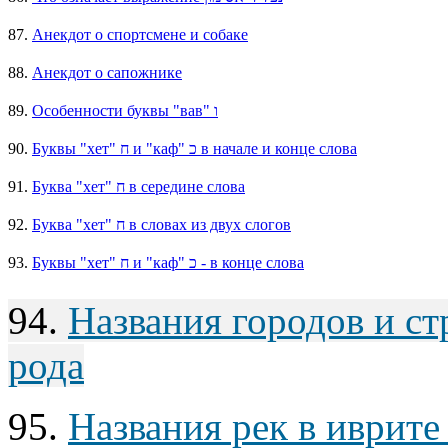
87.
Анекдот о спортсмене и собаке
88.
Анекдот о сапожнике
89.
Особенности буквы "вав" ו
90.
Буквы "хет" ח и "каф" כ в начале и конце слова
91.
Буква "хет" ח в середине слова
92.
Буква "хет" ח в словах из двух слогов
93.
Буквы "хет" ח и "каф" כ - в конце слова
94.
Названия городов и ст
рода
95.
Названия рек в иврите