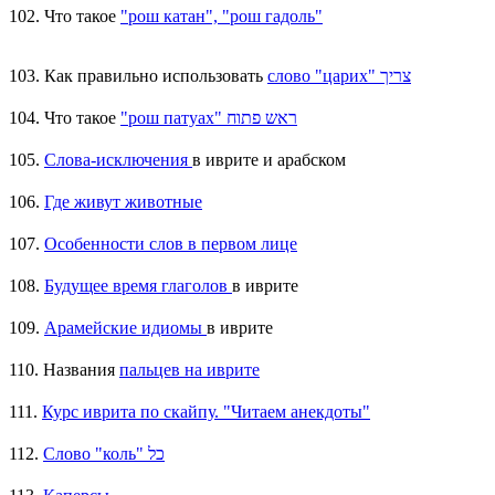
102. Что такое
"рош катан", "рош гадоль"
103. Как правильно использовать
слово "царих" צריך
104. Что такое
"рош патуах" ראש פתוח
105.
Слова-исключения
в иврите и арабском
106.
Где живут животные
107.
Особенности слов в первом лице
108.
Будущее время глаголов
в иврите
109.
Арамейские идиомы
в иврите
110. Названия
пальцев на иврите
111.
Курс иврита по скайпу. "Читаем анекдоты"
112.
Слово "коль" כל