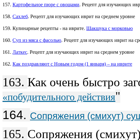
157.
Картофельное пюре с овощами
. Рецепт для изучающих ивр
158.
Сахлеб
. Рецепт для изучающих иврит на среднем уровне
159. Кулинарные рецепты - на иврите.
Шакшука с морковью
160.
Суп из мяса с фасолью
. Рецепт для изучающих иврит на с
161.
Латкес
. Рецепт для изучающих иврит на среднем уровне
162.
Как поздравляют с Новым годом (1 января) – на иврите
163.
Как очень быстро заг
"
«побудительного действия
164.
165.
Сопряжения (смихут) 