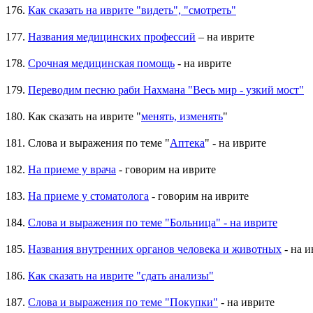
176.
Как сказать на иврите "видеть", "смотреть"
177.
Названия медицинских профессий
– на иврите
178.
Срочная медицинская помощь
- на иврите
179.
Переводим песню раби Нахмана "Весь мир - узкий мост"
180. Как сказать на иврите "
менять, изменять
"
181. Слова и выражения по теме "
Аптека
" - на иврите
182.
На приеме у врача
- говорим на иврите
183.
На приеме у стоматолога
- говорим на иврите
184.
Слова и выражения по теме "Больница" - на иврите
185.
Названия внутренних органов человека и животных
- на и
186.
Как сказать на иврите "сдать анализы"
187.
Слова и выражения по теме "Покупки"
- на иврите