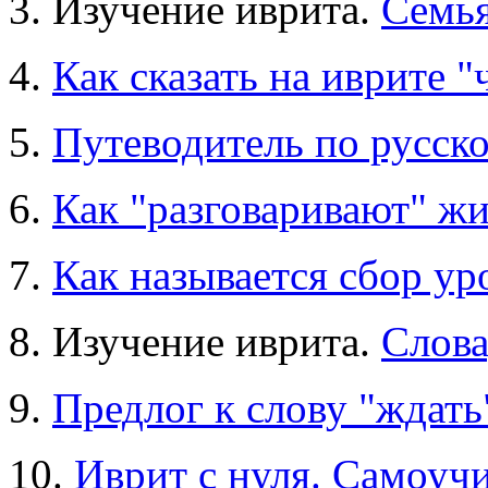
3. Изучение иврита.
Семья
4.
Как сказать на иврите "
5.
Путеводитель по русск
6.
Как "разговаривают" ж
7.
Как называется сбор ур
8. Изучение иврита.
Слова
9.
10.