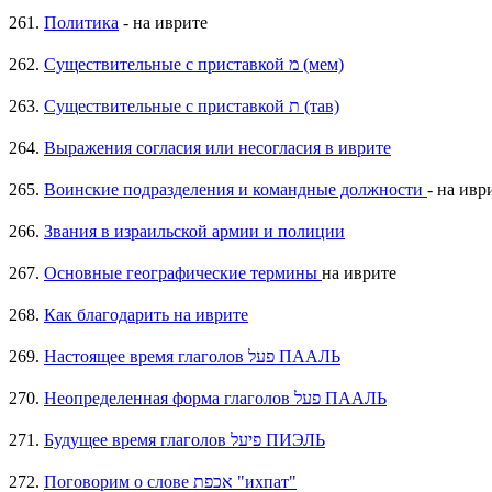
261.
Политика
- на иврите
262.
Существительные с приставкой מ (мем)
263.
Существительные с приставкой ת (тав)
264.
Выражения согласия или несогласия в иврите
265.
Воинские подразделения и командные должности
- на ивр
266.
Звания в израильской армии и полиции
267.
Основные географические термины
на иврите
268.
Как благодарить на иврите
269.
Настоящее время глаголов פעל ПААЛЬ
270.
Неопределенная форма глаголов פעל ПААЛЬ
271.
Будущее время глаголов פיעל ПИЭЛЬ
272.
Поговорим о слове אכפת "ихпат"