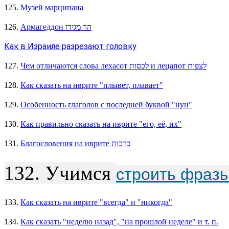
125.
Музей марципана
126.
Армагеддон הר מגידו
Как в Израиле разрезают головку
127.
Чем отличаются слова лехасот לכסות и лецапот לצפות
128.
Как сказать на иврите "плывет, плавает"
129.
Особенность глаголов с последней буквой "нун"
130.
Как правильно сказать на иврите "его, её, их"
131.
Благословения на иврите ברכות
132. Учимся
строить фраз
133.
Как сказать на иврите "всегда" и "никогда"
134.
Как сказать "неделю назад", "на прошлой неделе" и т. п.