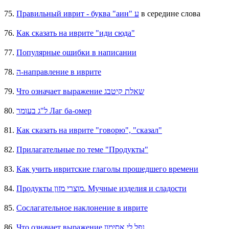
75.
Правильный иврит - буква "аин" ע
в середине слова
76.
Как сказать на иврите "иди сюда"
77.
Популярные ошибки в написании
78.
ה-направление в иврите
79.
Что означает выражение שאלת קיטבג
80.
ל"ג בעומר Лаг ба-омер
81.
Как сказать на иврите "говорю", "сказал"
82.
Прилагательные по теме "Продукты"
83.
Как учить ивритские глаголы прошедшего времени
84.
Продукты מוצרי מזון. Мучные изделия и сладости
85.
Сослагательное наклонение в иврите
86.
Что означает выражение נפל לי אסימון