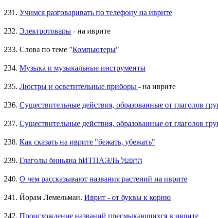
231.
Учимся разговаривать по телефону на иврите
232.
Электротовары
- на иврите
233. Слова по теме "
Компьютеры
"
234.
Музыка и музыкальные инструменты
235.
Люстры и осветительные приборы
- на иврите
236.
237.
238.
Как сказать на иврите "бежать, убежать"
239.
Глаголы биньяна hИТПАЭЛЬ התפעל
240.
О чем рассказывают названия растений на иврите
241. Йорам Лемельман.
Иврит - от буквы к корню
242.
Происхождение названий пресмыкающихся в иврите