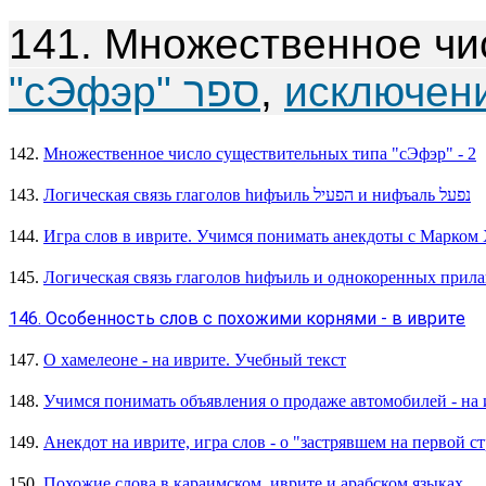
141. Множественное чи
"сЭфэр" ספר
,
исключени
142.
Множественное число существительных типа "сЭфэр" - 2
143.
Логическая связь глаголов hифъиль הפעיל и нифъаль נפעל
144.
Игра слов в иврите. Учимся понимать анекдоты с Марком
145.
Логическая связь глаголов hифъиль и однокоренных прил
146. Особенность слов с похожими корнями - в иврите
147.
О хамелеоне - на иврите. Учебный текст
148.
Учимся понимать объявления о продаже автомобилей - на 
149.
Анекдот на иврите, игра слов - о "застрявшем на первой с
150.
Похожие слова в караимском, иврите и арабском языках