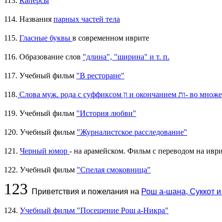
113.
Каперсы
114. Названия
парных частей тела
115.
Гласные буквы
в современном иврите
116. Образование слов
"длина", "ширина" и т. п.
117. Учебный фильм
"В ресторане"
118.
Слова муж. рода с суффиксом ון и ок
119. Учебный фильм
"История любви"
120. Учебный фильм
"Журналистское расследование"
121.
Черный юмор
- на арамейском. Фильм с переводом на ивр
122. Учебный фильм
"Спелая смоковница"
123
Приветствия и пожелания на
Рош а-шана, Суккот 
124.
Учебный фильм "Посещение Рош а-Никра"